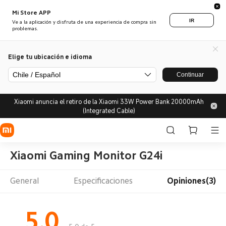
Mi Store APP
IR
Ve a la aplicación y disfruta de una experiencia de compra sin
problemas.
Elige tu ubicación e idioma
Chile / Español
Continuar
Xiaomi anuncia el retiro de la Xiaomi 33W Power Bank 20000mAh
(Integrated Cable)
Xiaomi Gaming Monitor G24i
General
Especificaciones
Opiniones(3)
5.0