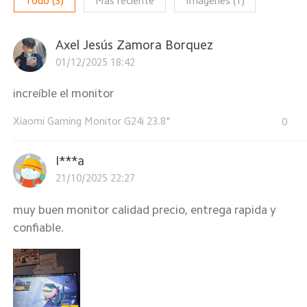
Todo
(
3
)
Más reciente
Imágenes
(
1
)
Axel Jesús Zamora Borquez
01/12/2025 18:42
increíble el monitor
Xiaomi Gaming Monitor G24i 23.8"
0
I***a
21/10/2025 22:27
muy buen monitor calidad precio, entrega rapida y
confiable.