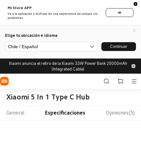
Mi Store APP
IR
Ve a la aplicación y disfruta de una experiencia de compra sin
problemas.
Elige tu ubicación e idioma
Chile / Español
Continuar
Xiaomi anuncia el retiro de la Xiaomi 33W Power Bank 20000mAh
(Integrated Cable)
Xiaomi 5 In 1 Type C Hub
General
Especificaciones
Opiniones(5)