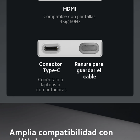
HDMI
Compatible con pantallas 
4K@60Hz
Conector 
Ranura para 
Type-C
guardar el 
cable
Conéctalo a 
laptops o 
computadoras
Amplia compatibilidad con 