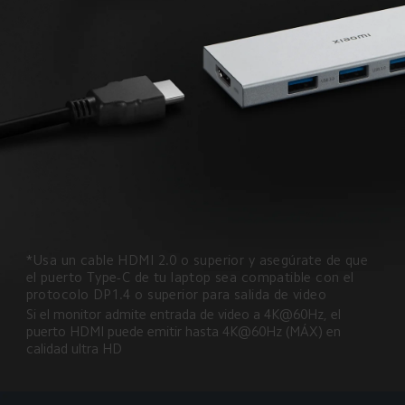
*Usa un cable HDMI 2.0 o superior y asegúrate de que 
el puerto Type-C de tu laptop sea compatible con el 
protocolo DP1.4 o superior para salida de video
Si el monitor admite entrada de video a 4K@60Hz, el 
puerto HDMI puede emitir hasta 4K@60Hz (MÁX) en 
calidad ultra HD