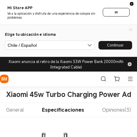
Mi Store APP
IR
Ve a la aplicación y disfruta de una experiencia de compra sin
problemas.
Elige tu ubicación e idioma
Chile / Español
Continuar
Xiaomi anuncia el retiro de la Xiaomi 33W Power Bank 20000mAh
(Integrated Cable)
Xiaomi 45w Turbo Charging Power Ada
General
Especificaciones
Opiniones(3)