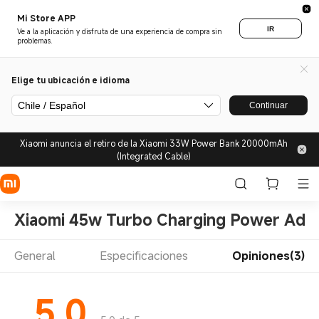
Mi Store APP
IR
Ve a la aplicación y disfruta de una experiencia de compra sin
problemas.
Elige tu ubicación e idioma
Chile / Español
Continuar
Xiaomi anuncia el retiro de la Xiaomi 33W Power Bank 20000mAh
(Integrated Cable)
Xiaomi 45w Turbo Charging Power Ada
General
Especificaciones
Opiniones(3)
5.0