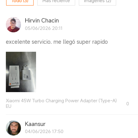
Todo
(
3
)
Más reciente
Imágenes
(
2
)
Hirvin Chacin
05/06/2026 20:11
excelente servicio. me llegó super rapido
Xiaomi 45W Turbo Charging Power Adapter (Type-A)
0
EU
Kaansur
04/06/2026 17:50