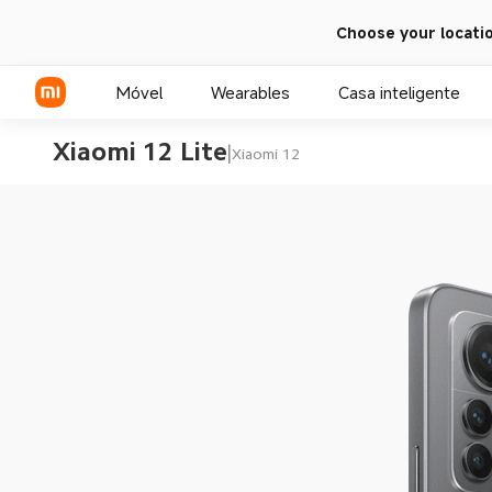
Choose your locati
Móvel
Wearables
Casa inteligente
Xiaomi 12 Lite
|
Xiaomi 12
Série Xiaomi
Série REDMI
Smartphones POCO