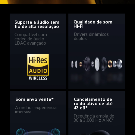
Qualidade de som 
Suporte a áudio sem 
Hi-Fi
fio de alta resolução
Drivers dinâmicos 
Compatível com 
duplos
codec de áudio 
LDAC avançado
Som envolvente*
Cancelamento de 
ruído ativo de até 
A melhor experiência 
43 dB*
imersiva
Frequência ampla de 
30 a 3.000 Hz ANC*