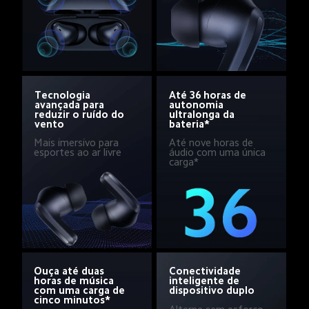
Até 36 horas de 
Tecnologia 
autonomia 
avançada para 
ultralonga da 
reduzir o ruído do 
bateria*
vento
Mais imersivo para 
Até nove horas de 
esportes ao ar livre
áudio com uma única 
carga*
Ouça até duas 
Conectividade 
horas de música 
inteligente de 
com uma carga de 
dispositivo duplo
cinco minutos*