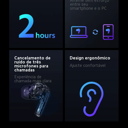
Alterne sem esforço 
entre seu 
smartphone e o PC
Design ergonômico
Cancelamento de 
ruído de três 
Ajuste confortável
microfones para 
chamadas
Experiência de 
chamada mais clara