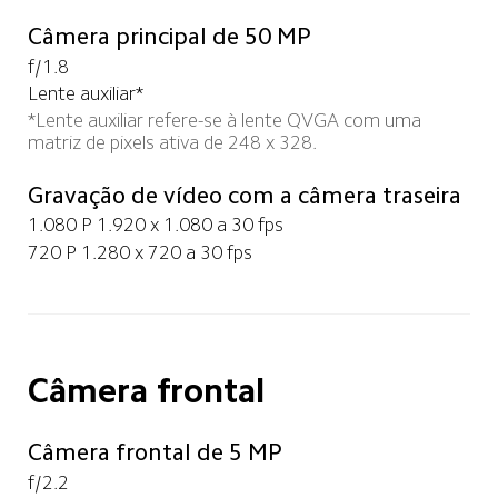
Câmera principal de 50 MP
f/1.8
Lente auxiliar*
*Lente auxiliar refere-se à lente QVGA com uma 
matriz de pixels ativa de 248 x 328. 
Gravação de vídeo com a câmera traseira
1.080 P 1.920 x 1.080 a 30 fps
720 P 1.280 x 720 a 30 fps
Câmera frontal
Câmera frontal de 5 MP
f/2.2