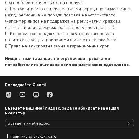
без проблем с качеството на продукта.
g)
Продукти, които са неизползваеми поради несъвместимост
между региони, а не поради повреда на устройството
(например липса на поддръжка на регионални мрежови
стандарти или невъзможност за достъп до интернет).
h)
Въпроси, които надхвърлят обхвата на законовата
политика за услуги, приложими в мястото на службата.
i)
Право на еднократна зямна в гаранционния срок.
Нищо в тази гаранция не ограничава правата на
потребителите съгласно приложимото законодателство.
Последвайте Xiaomi
Въведете ваш имейл адрес, за да се абонирате за нашия
нюзлетър
Политика за бисквитките