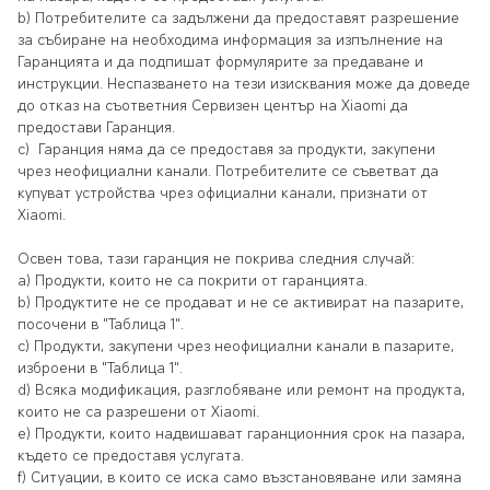
b)
Потребителите
са задължени да предоставят разрешение
за събиране на необходима информация за изпълнение на
Гаранцията и да подпишат формулярите за предаване и
инструкции. Неспазването на тези изисквания може да доведе
до отказ на съответния Сервизен център на Xiaomi да
предостави Гаранция.
c)
Гаранция няма да се предоставя за продукти, закупени
чрез неофициални канали. Потребителите се съветват да
купуват устройства чрез официални канали, признати от
Xiaomi.
Освен това, тази гаранция не покрива следния случай:
a)
Продукти, които не са покрити от гаранцията.
b)
Продуктите не се продават и не се активират на пазарите,
посочени в "Таблица 1".
c)
Продукти, закупени чрез неофициални канали в пазарите,
изброени в "Таблица 1".
d)
Всяка модификация, разглобяване или ремонт на продукта,
които не са разрешени от Xiaomi.
e)
Продукти, които надвишават гаранционния срок на пазара,
където се предоставя услугата.
f)
Ситуации, в които се иска само възстановяване или замяна