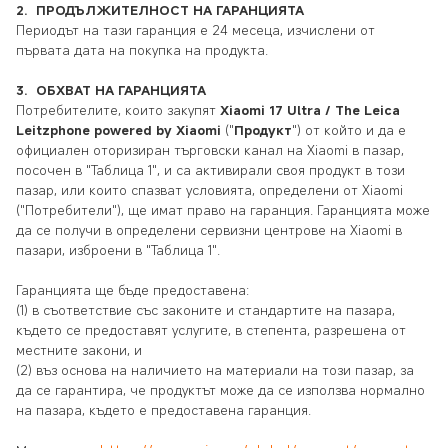
2.
ПРОДЪЛЖИТЕЛНОСТ НА ГАРАНЦИЯТА
Периодът на тази гаранция е 24 месеца, изчислени от
първата дата на покупка на продукта.
3.
ОБХВАТ НА ГАРАНЦИЯТА
Потребителите, които закупят
Xiaomi 17 Ultra
/ The Leica
Leitzphone powered by Xiaomi
("
Продукт
") от който и да е
официален оторизиран търговски канал на Xiaomi в пазар,
посочен в "Таблица 1", и са активирали своя продукт в този
пазар, или които спазват условията, определени от Xiaomi
("Потребители"), ще имат право на гаранция. Гаранцията може
да се получи в определени сервизни центрове на Xiaomi в
пазари, изброени в "Таблица 1".
Гаранцията ще бъде предоставена:
(1) в съответствие със законите и стандартите на пазара,
където се предоставят услугите, в степента, разрешена от
местните закони, и
(2) въз основа на наличието на материали на този пазар, за
да се гарантира, че продуктът може да се използва нормално
на пазара, където е предоставена гаранция.