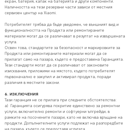
екран, батерия, капак на батерията и други компоненти.
Наличността на тези резервни части зависи от местния
сервизен център на Xiaomi.
Потребителят трябва да бъде уведомен, че външният вид и
функционалността на Продукта или ремонтираните
материали могат да се различават в резултат на извършената
услуга.
Освен това, стандартите за безопасност и маркировките за
Продукта или ремонтираните материали могат да се
прилагат само на пазара, където е предоставена Гаранцията.
Тези стандарти могат да се различават от законовите
изисквания, приложими на мястото, където потребителят
първоначално е закупил и активирал продукта, поради
различия в местните закони.
6.
ИЗКЛЮЧЕНИЯ
Тази гаранция не се прилага при следните обстоятелства:
a)
Гаранцията осигурява покритие единствено за ремонтни
услуги, включително ремонти и софтуерни ъпгрейди, в
рамките на посочените пазари, като не включва връщане на
продукти. Допълнителните услуги подлежат на разпоредбите
на пазара, където се предоставя услугата.