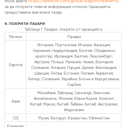
https://www.mi.com/global/support/warranty
Моля, вижте
,
за да получите повече информация относно Гаранцията,
предоставена във всеки пазар.
4.
ПОКРИТИ ПАЗАРИ
Таблица 1. Пазари, покрити от гаранцията
Регион
Пазари
Испания; Португалия; Италия; Франция;
Германия; Нидерландия; Белгия; Обединено
кралство; Ирландия; Белгия; Люксембург;
Австрия; Полша; Румъния; Чехия; България;
Европа
Словакия; Унгария; Гърция; Дания; Финландия;
Швеция; Литва; Естония; Латвия; Хърватия;
Кипър; Словения; Украйна; Босна и Херцеговина;
Сърбия
Малайзия; Тайланд; Сингапур; Виетнам;
Филипините; Япония; Южна Корея; Хонконг,
Азия
Китай; Макао, Китай; Тайван, Китай; Австралия;
Индонезия
CIS
Русия; Беларус; Казахстан; Узбекистан
Близкият