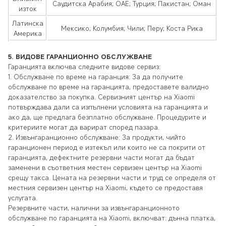
Саудитска Арабия; ОАЕ; Турция; Пакистан; Оман
изток
Латинска
Мексико; Колумбия; Чили; Перу; Коста Рика
Америка
5.
ВИДОВЕ ГАРАНЦИОННО ОБСЛУЖВАНЕ
Гаранцията включва следните видове сервиз:
1.
Обслужване по време на гаранция: За да получите
обслужване по време на гаранцията, предоставете валидно
доказателство за покупка. Сервизният център на Xiaomi
потвърждава дали са изпълнени условията на гаранцията и
ако да, ще предлага безплатно обслужване. Процедурите и
критериите могат да варират според пазара.
2.
Извънгаранционно обслужване: За продукти, чийто
гаранционен период е изтекъл или които не са покрити от
гаранцията, дефектните резервни части могат да бъдат
заменени в съответния местен сервизен център на Xiaomi
срещу такса. Цената на резервни части и труд се определя от
местния сервизен център на Xiaomi, където се предоставя
услугата.
Резервните части, налични за извънгаранционното
обслужване по гаранцията на Xiaomi, включват: дънна платка,