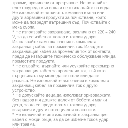
травми, причинени от прегряване. Не потапяйте 
електроуреда във вода и не го излагайте на вода. 
Не използвайте четки от стоманена вълна или 
други абразивни продукти за почистване, които 
може да повредят вътрешния съд. Почиствайте с 
мека кърпа.
* Не използвайте захранване, различно от 220 – 240 
V, за да се избегнат пожар и токови удари. 
Използвайте само включения в комплекта 
захранващ кабел за променлив ток. Извадете 
захранващия кабел за променлив ток от контакта, 
преди да извършите техническо обслужване или да 
преместите продукта.
* Не огъвайте, дърпайте или усуквайте прекомерно 
захранващия кабел за променлив ток, тъй като 
сърцевината му може да се оголи или да се 
разкъса. Не използвайте включения в комплекта 
захранващ кабел за променлив ток с друго 
устройство.
* Не допускайте деца да използват оризоварката 
без надзор и я дръжте далеч от бебета и малки 
деца, за да се предотвратят токови удари, 
изгаряния и други потенциални опасности.
* Не включвайте или изключвайте захранващия 
кабел с мокри ръце, за да се избегне токов удар 
или травма.