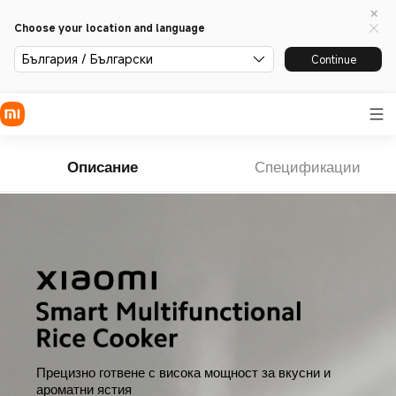
Choose your location and language
България / Български
Continue
Описание
Спецификации
Прецизно готвене с висока мощност за вкусни и 
ароматни ястия