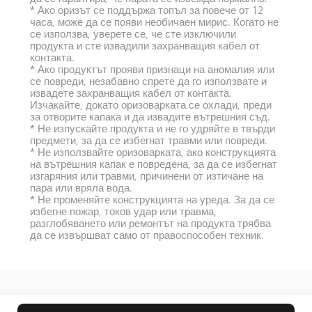
* Ако оризът се поддържа топъл за повече от 12 
часа, може да се появи необичаен мирис. Когато не 
се използва, уверете се, че сте изключили 
продукта и сте извадили захранващия кабел от 
контакта.
* Ако продуктът прояви признаци на аномалия или 
се повреди, незабавно спрете да го използвате и 
извадете захранващия кабел от контакта. 
Изчакайте, докато оризоварката се охлади, преди 
за отворите капака и да извадите вътрешния съд.
* Не изпускайте продукта и не го удряйте в твърди 
предмети, за да се избегнат травми или повреди.
* Не използвайте оризоварката, ако конструкцията 
на вътрешния капак е повредена, за да се избегнат 
изгаряния или травми, причинени от изтичане на 
пара или вряла вода.
* Не променяйте конструкцията на уреда. За да се 
избегне пожар, токов удар или травма, 
разглобяването или ремонтът на продукта трябва 
да се извършват само от правоспособен техник.
Drag down to fresh