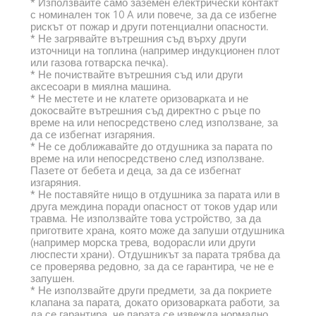
* Използвайте само заземен електрически контакт 
с номинален ток 10 A или повече, за да се избегне 
рискът от пожар и други потенциални опасности.
* Не загрявайте вътрешния съд върху други 
източници на топлина (например индукционен плот 
или газова готварска печка).
* Не почиствайте вътрешния съд или други 
аксесоари в миялна машина.
* Не местете и не клатете оризоварката и не 
докосвайте вътрешния съд директно с ръце по 
време на или непосредствено след използване, за 
да се избегнат изгаряния.
* Не се доближавайте до отдушника за парата по 
време на или непосредствено след използване. 
Пазете от бебета и деца, за да се избегнат 
изгаряния.
* Не поставяйте нищо в отдушника за парата или в 
друга междина поради опасност от токов удар или 
травма. Не използвайте това устройство, за да 
приготвите храна, която може да запуши отдушника 
(например морска трева, водорасли или други 
люспести храни). Отдушникът за парата трябва да 
се проверява редовно, за да се гарантира, че не е 
запушен.
* Не използвайте други предмети, за да покриете 
клапана за парата, докато оризоварката работи, за 
да се гарантира, че парата се извежда нормално.