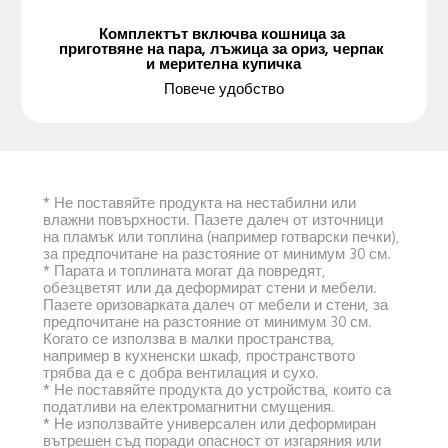
Комплектът включва кошница за 
приготвяне на пара, лъжица за ориз, черпак 
и мерителна купичка
Повече удобство
* Не поставяйте продукта на нестабилни или 
влажни повърхности. Пазете далеч от източници 
на пламък или топлина (например готварски печки), 
за предпочитане на разстояние от минимум 30 см.
* Парата и топлината могат да повредят, 
обезцветят или да деформират стени и мебели. 
Пазете оризоварката далеч от мебели и стени, за 
предпочитане на разстояние от минимум 30 см. 
Когато се използва в малки пространства, 
например в кухненски шкаф, пространството 
трябва да е с добра вентилация и сухо.
* Не поставяйте продукта до устройства, които са 
податливи на електромагнитни смущения.
* Не използвайте универсален или деформиран 
вътрешен съд поради опасност от изгаряния или 