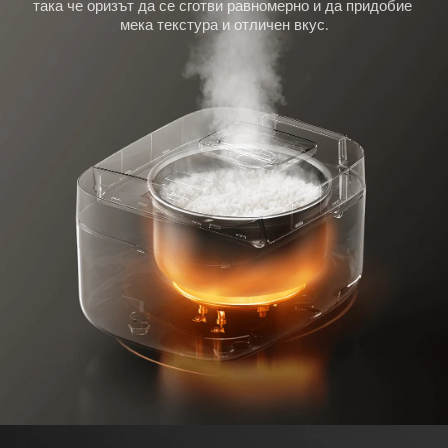
така че оризът да се сготви равномерно и да придобие 
мека текстура и отличен вкус.