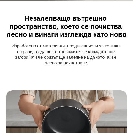
Незалепващо вътрешно 
пространство, което се почиства 
лесно и винаги изглежда като ново
Изработено от материали, предназначени за контакт 
с храни, за да не се тревожите, че конждито ще 
загори или че оризът ще залепне на дъното, а и е 
лесно за почистване.