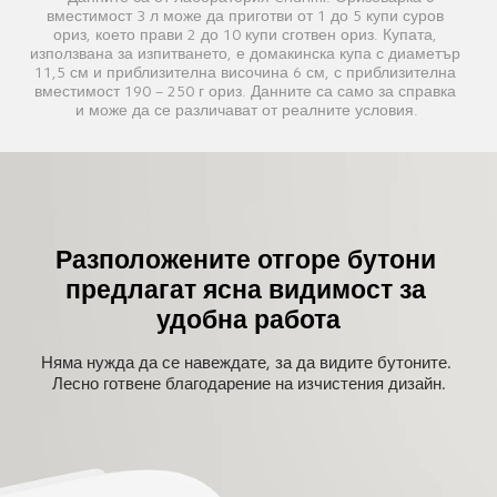
вместимост 3 л може да приготви от 1 до 5 купи суров 
ориз, което прави 2 до 10 купи сготвен ориз. Купата, 
използвана за изпитването, е домакинска купа с диаметър 
11,5 см и приблизителна височина 6 см, с приблизителна 
вместимост 190 – 250 г ориз. Данните са само за справка 
и може да се различават от реалните условия.
Разположените отгоре бутони 
предлагат ясна видимост за 
удобна работа
Няма нужда да се навеждате, за да видите бутоните. 
Лесно готвене благодарение на изчистения дизайн.