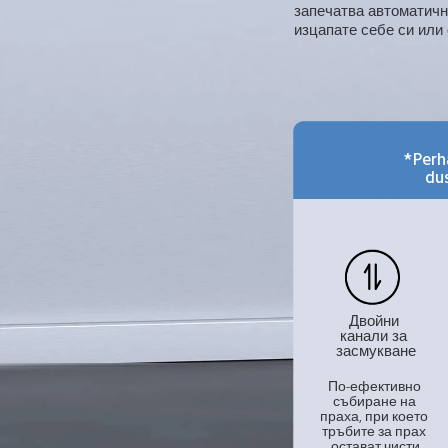
запечатва автоматично
изцапате себе си или 
*Perh
du
Двойни 
канали за 
засмукване
По-ефективно 
събиране на 
праха, при което 
тръбите за прах 
остават чисти