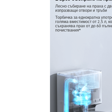
Лесно събиране на праха с дв
изпразващи отвори и тръби
Торбичка за еднократна употр
голяма вместимост от 2,5 л, ко
съхранява прах от до 60 пълн
почиствания*