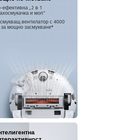
-ефективна „2 в 1 
ахосмукачка и моп“
смукващ вентилатор с 4000 
 за мощно засмукване*
нтелигентна 
нтерактивност