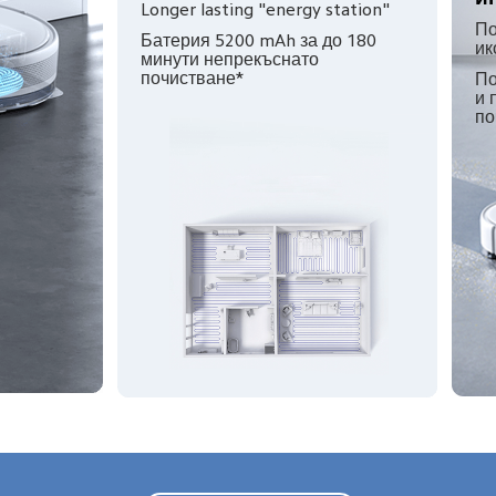
Longer lasting "energy station"
По
Батерия 5200 mAh за до 180 
ик
минути непрекъснато 
почистване*
По
и 
по