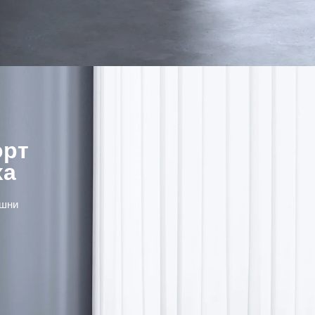
рт

ха
шни 
 