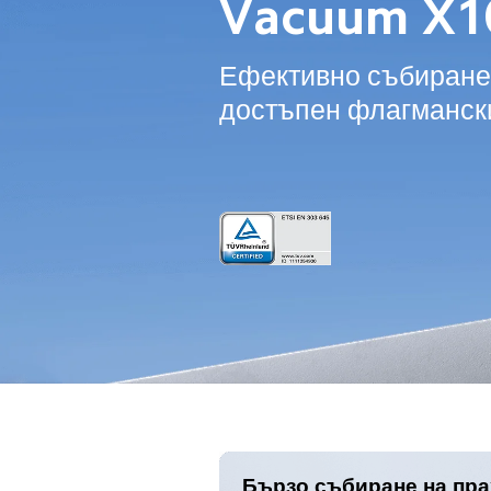
Vacuum X1
Ефективно събиране 
достъпен флагманск
Бързо събиране на пра