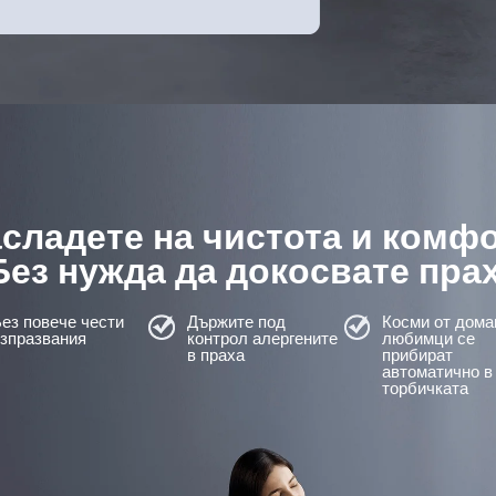
сладете на чистота и комфо
 Без нужда да докосвате пра
ез повече чести 
Държите под 
Косми от дома
изпразвания
контрол алергените 
любимци се 
в праха
прибират 
автоматично в
торбичката