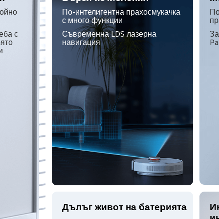
ойно 
По-интелигентна прахосмукачка 
По
с много функции
пр
еба с 
Съвременна LDS лазерна 
За
ято 
навигация
Pa
и 
Дълъг живот на батерията
И
и