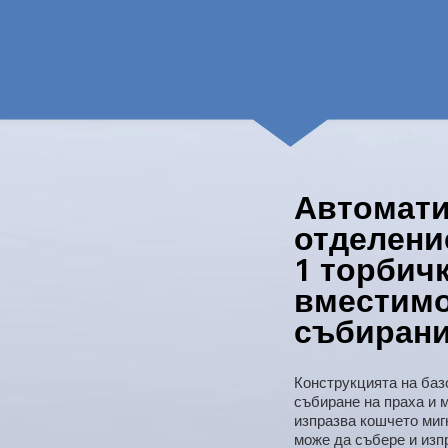
Автомати
отделение
1 торбичк
вместимос
събиран
Конструкцията на баз
събиране на праха и 
изпразва кошчето миг
може да събере и изпр