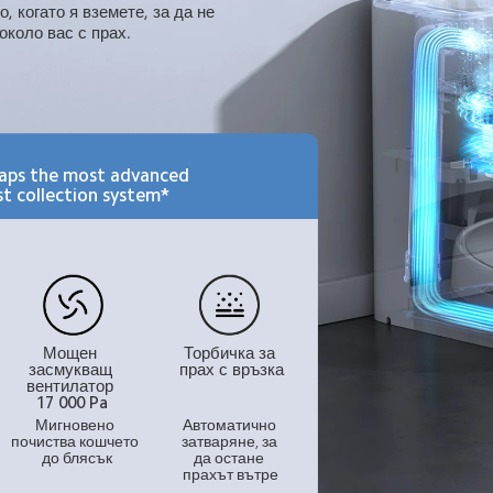
, когато я вземете, за да не 
около вас с прах.
aps the most advanced 

st collection system*
Мощен 
Торбичка за 
засмукващ 
прах с връзка
вентилатор 
17 000 Pa
Мигновено 
Автоматично 
почиства кошчето 
затваряне, за 
до блясък
да остане 
прахът вътре