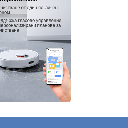
чистване от един по-личен 
оном
ддържа гласово управление 
персонализирани планове за 
чистване