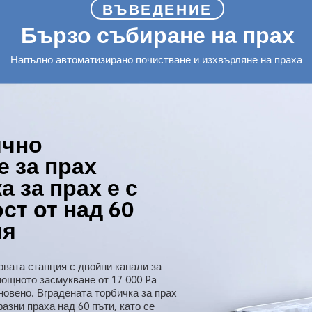
ВЪВЕДЕНИЕ
Бързо събиране на прах
Напълно автоматизирано почистване и изхвърляне на праха
чно 
 за прах

а за прах е с 
т от над 60 
ия
овата станция с двойни канали за 
мощното засмукване от 17 000 Pa 
новено. Вградената торбичка за прах 
азни праха над 60 пъти, като се 