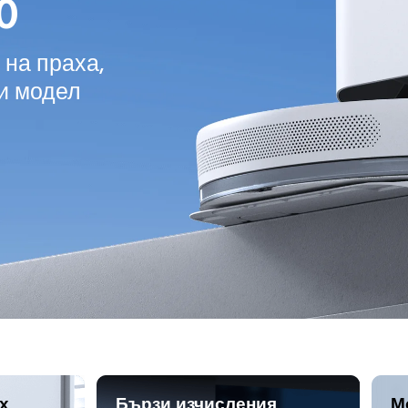
0
на праха, 
и модел
х
Бързи изчисления
М