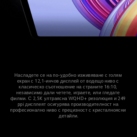
Насладете се на по-удобно изживяване с голям 
екран с 12,1-инчов дисплей от водещо ниво с 
класическо съотношение на страните 16:10, 
независимо дали четете, играете, или гледате 
филми. С 2,5K ултраясна WQHD+ резолюция и 249 
ppi дисплеят осигурява производителност на 
професионално ниво с прецизност с кристалноясни 
детайли.