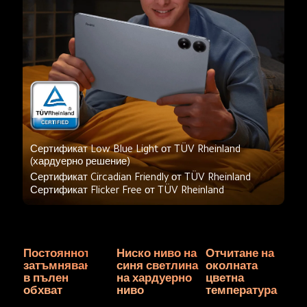
Сертификат Low Blue Light от TÜV Rheinland 
(хардуерно решение)
Сертификат Circadian Friendly от TÜV Rheinland
Сертификат Flicker Free от TÜV Rheinland
Постояннотоково 
Ниско ниво на 
Отчитане на 
затъмняване 
синя светлина 
околната 
в пълен 
на хардуерно 
цветна 
обхват
ниво
температура