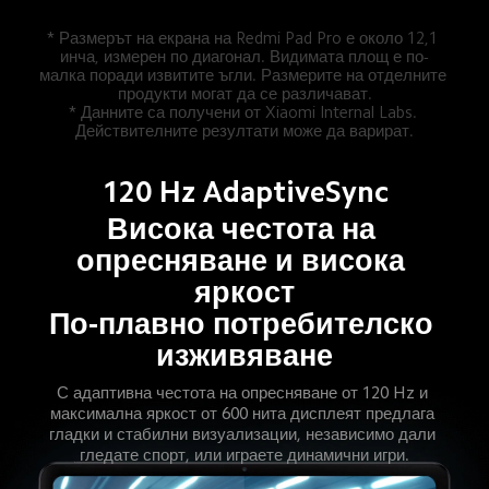
* Размерът на екрана на Redmi Pad Pro е около 12,1 
инча, измерен по диагонал. Видимата площ е по-
малка поради извитите ъгли. Размерите на отделните 
продукти могат да се различават.

* Данните са получени от Xiaomi Internal Labs. 
Действителните резултати може да варират.
120 Hz AdaptiveSync
Висока честота на 
опресняване и висока 
яркост
По-плавно потребителско 
изживяване
С адаптивна честота на опресняване от 120 Hz и 
максимална яркост от 600 нита дисплеят предлага 
гладки и стабилни визуализации, независимо дали 
гледате спорт, или играете динамични игри.