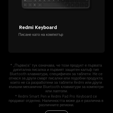
Redmi Keyboard
Писане като на компютър
* „Първи/а“ тук означава, че този продукт е първата 
дигитална писалка и първият защитен калъф тип 
Bluetooth клавиатура, специфичен за таблети. Не се 
отнася за други смарт писалки или подобни продукти, 
които не са разработени за таблети Redmi или други 
външни механични Bluetooth клавиатури за компютри 
или лаптопи.
* Redmi Smart Pen и Redmi Pad Pro Keyboard се 
продават отделно. Наличността може да е различна в 
различните региони.