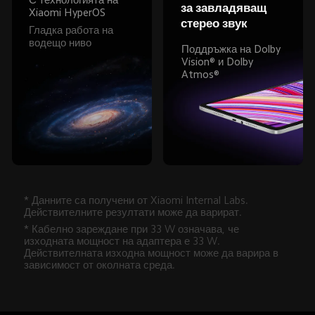
за завладяващ 
Гладка работа на 
водещо ниво
Поддръжка на Dolby 
Vision® и Dolby 
Atmos®
* Данните са получени от Xiaomi Internal Labs. 
Действителните резултати може да варират.
* Кабелно зареждане при 33 W означава, че 
изходната мощност на адаптера е 33 W. 
Действителната изходна мощност може да варира в 
зависимост от околната среда.