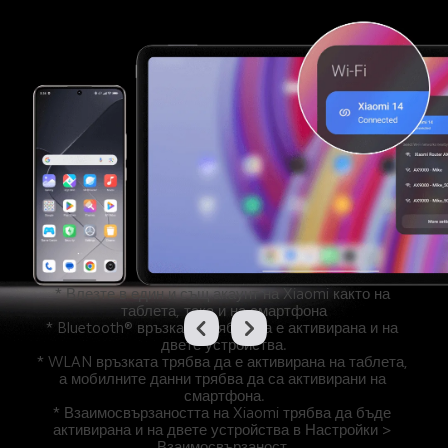
* Влезте в един и същ акаунт на Xiaomi както на 
таблета, така и на смартфона

* Bluetooth® връзката трябва да е активирана и на 
двете устройства.

* WLAN връзката трябва да е активирана на таблета, 
а мобилните данни трябва да са активирани на 
смартфона.

* Взаимосвързаността на Xiaomi трябва да бъде 
активирана и на двете устройства в Настройки > 
Взаимосвързаност.