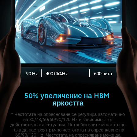
90 Hz
400 нита
120 Hz
600 нита
50% увеличение на HBM 
яркостта
* Честотата на опресняване се регулира автоматично 
на 30/48/50/60/90/120 Hz в зависимост от 
действителната ситуация. Потребителите могат също 
така да настроят ръчно честотата на опресняване на 
60/90/120 Hz. Честотата на опресняване може да 