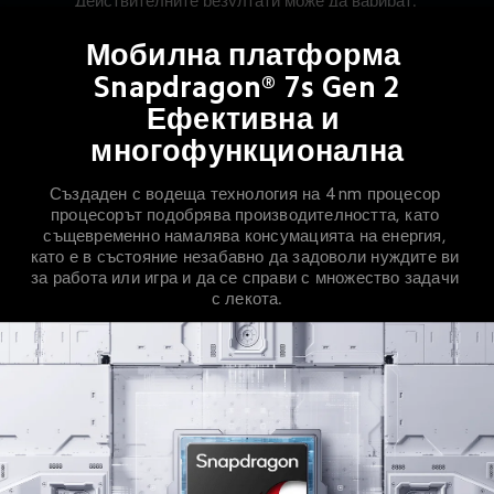
Действителните резултати може да варират.
* Стандартният капацитет на батерията е 10 000 mAh, 
а номиналният капацитет на батерията е 9800 mAh.
Мобилна платформа 
Snapdragon® 7s Gen 2

Ефективна и 
многофункционална
Създаден с водеща технология на 4 nm процесор 
процесорът подобрява производителността, като 
същевременно намалява консумацията на енергия, 
като е в състояние незабавно да задоволи нуждите ви 
за работа или игра и да се справи с множество задачи 
с лекота.