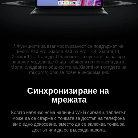
* Функциите за взаимосвързаност се поддържат на 
Redmi Pad Pro, Xiaomi Pad 6S Pro 12.4, Xiaomi 14, 
Xiaomi 14 Ultra и др. Плановете за пускане на пазара 
на други модели ще бъдат обявени на по-късна дата. 
Моля, следвайте общността на Xiaomi или отидете на 
mi.com/global за повече информация.
Синхронизиране на 
мрежата
Когато наблизо няма налични Wi-Fi сигнали, таблетът 
може да се свърже с точката за достъп на телефона 
ви с едно докосване, вместо да се включва точка за 
достъп или да се въвежда парола.