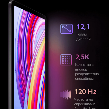
12,1
Голям 
дисплей
2,5K
Качество с 
висока 
разделителна 
способност
120 Hz
Честота на 
опресняване 
AdaptiveSync