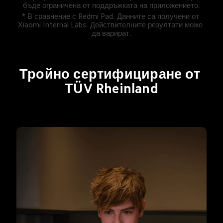
бъде ограничена от поддръжката на приложението.
* В сравнение с Redmi Pad. Данните са получени от 
Xiaomi Internal Labs. Действителните резултати може 
да варират.
Тройно сертифициране от 
TÜV Rheinland