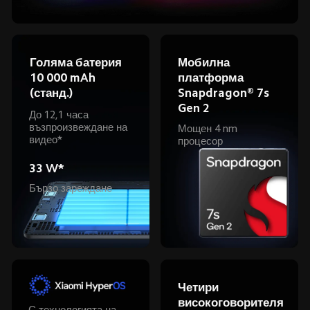
Голяма батерия 
Мобилна 
10 000 mAh 
платформа 
(станд.) 
Snapdragon® 7s 
Gen 2
До 12,1 часа 
възпроизвеждане на 
Мощен 4 nm 
видео*
процесор
33 W*
Бързо зареждане
Четири 
високоговорителя 
С технологията на 