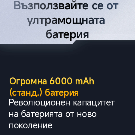
Възползвайте се от 
ултрамощната 
батерия
Огромна 6000 mAh 
(станд.) батерия
Революционен капацитет 
на батерията от ново 
поколение