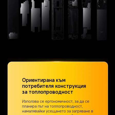
Ориентирана към 
потребителя конструкция 
за топлопроводност
Използва се ергономичност, за да се 
планира път на топлопроводност, 
намалявайки усещането за загряване в 