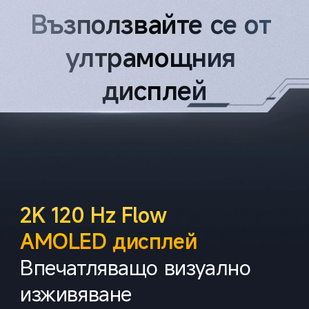
Възползвайте се от 
ултрамощния 
дисплей
2K 120 Hz Flow 
AMOLED дисплей
Впечатляващо визуално 
изживяване