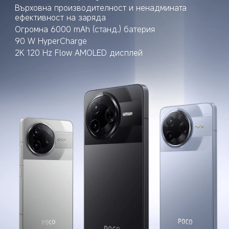
Върховна производителност и ненадмината 
ефективност на заряда
Огромна 6000 mAh (станд.) батерия
90 W HyperCharge
2K 120 Hz Flow AMOLED дисплей