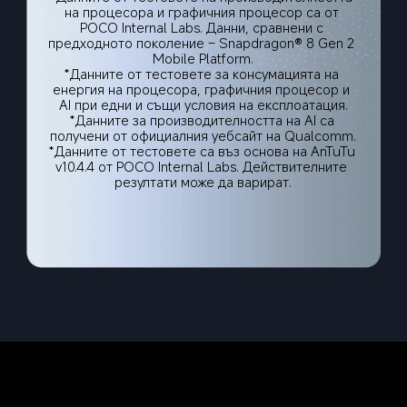
на процесора и графичния процесор са от 
POCO Internal Labs. Данни, сравнени с 
предходното поколение – Snapdragon® 8 Gen 2 
Mobile Platform.
*Данните от тестовете за консумацията на 
енергия на процесора, графичния процесор и 
AI при едни и същи условия на експлоатация.
*Данните за производителността на AI са 
получени от официалния уебсайт на Qualcomm.
*Данните от тестовете са въз основа на AnTuTu 
v10.4.4 от POCO Internal Labs. Действителните 
резултати може да варират.