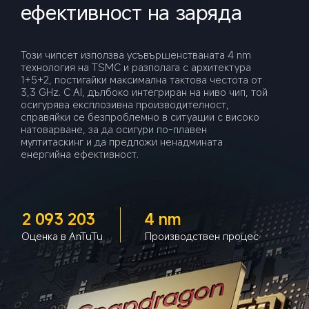
ефективност на заряда
Този чипсет използва усъвършенстваната 4 nm 
технология на TSMC и разполага с архитектура 
1+5+2, постигайки максимална тактова честота от 
3,3 GHz. С AI, дълбоко интегриран на ниво чип, той 
осигурява експлозивна производителност, 
справяйки се безпроблемно в ситуации с високо 
натоварване, за да осигури по-плавен 
мултитаскинг и да предложи ненадмината 
енергийна ефективност.
2 093 203
4 nm
Оценка в AnTuTu
Производствен процес