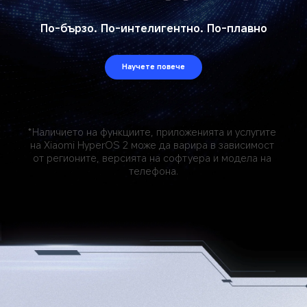
По-бързо. По-интелигентно. По-плавно
Научете повече
*Наличието на функциите, приложенията и услугите 
на Xiaomi HyperOS 2 може да варира в зависимост 
от регионите, версията на софтуера и модела на 
телефона.