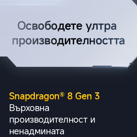
Освободете ултра 
производителността
Snapdragon® 8 Gen 3
Върховна 
производителност и 
ненадмината 