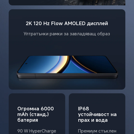
2K 120 Hz Flow AMOLED дисплей
Ултратънки рамки за завладяващ образ
Огромна 6000 
IP68 
mAh (станд.) 
устойчивост на 
батерия
прах и вода
90 W HyperCharge
Премиум стъклен 