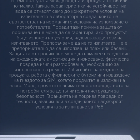
в температурата между водата и продукта от 5K или 
по-малко. Такива характеристики на устойчивост на 
вода се отнасят само до конкретните условия на 
изпитването в лабораторна среда, които не 
съответстват на нормалните условия на използване от 
потребителите. Поради тази причина защита от 
проникване не може да се гарантира, ако продуктът 
бъде изложен на условия, надвишаващи тези на 
изпитването. Препоръчваме да не го изпитвате. Не е 
препоръчително да се използва на плаж или басейн. 
Защитата от проникване може да намалее вследствие 
на ежедневната амортизация и износване, физическа 
повреда и/или разглобяване, необходимо за 
извършване на ремонт. Избягвайте зареждане на 
продукта, работа с физическите бутони или изваждане 
на гнездото за SIM, когато продуктът е изложен на 
влага. Моля, прочетете внимателно ръководството за 
потребителя за допълнителни инструкции за 
безопасност. Гаранцията не покрива повреди от 
течности, възникнали в среди, които надхвърлят 
условията за изпитване за IP68.