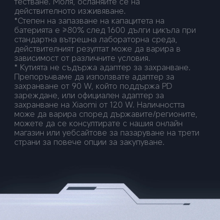
тестване. Моля, осланяйте се на 
действителното изживяване.
*Степен на запазване на капацитета на 
батерията е ≥80% след 1600 дълги цикъла при 
стандартна вътрешна лабораторна среда, 
действителният резултат може да варира в 
зависимост от различните условия.
* Кутията не съдържа адаптер за захранване. 
Препоръчваме да използвате адаптер за 
захранване от 90 W, който поддържа PD 
зареждане, или официален адаптер за 
захранване на Xiaomi от 120 W. Наличността 
може да варира според държавите/регионите, 
можете да се консултирате с нашия онлайн 
магазин или уебсайтове за пазаруване на трети 
страни за повече опции за закупуване.