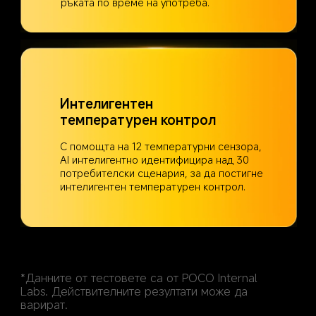
ръката по време на употреба.
Интелигентен 
температурен контрол
С помощта на 12 температурни сензора, 
AI интелигентно идентифицира над 30 
потребителски сценария, за да постигне 
интелигентен температурен контрол.
*Данните от тестовете са от POCO Internal 
Labs. Действителните резултати може да 
варират.