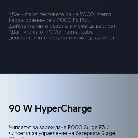
*Данните от тестовете са на POCO Internal 
Labs в сравнение с POCO F6 Pro. 
Действителните резултати може да варират.
*Данните са от POCO Internal Labs, 
действителните резултати може да варират.
90 W HyperCharge
Чипсетът за зареждане POCO Surge P3 и 
чипсетът за управление на батерията Surge 