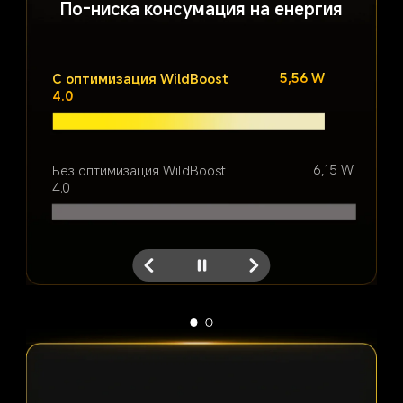
По-ниска консумация на енергия
5,56 W
С оптимизация WildBoost 
4.0
6,15 W
Без оптимизация WildBoost 
4.0
Първоначална резолюция