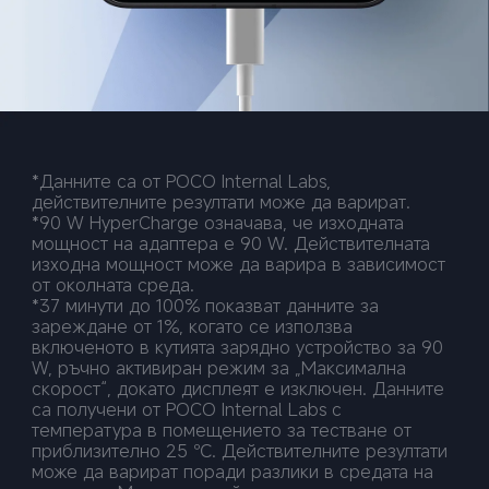
*Данните са от POCO Internal Labs, 
действителните резултати може да варират.
*90 W HyperCharge означава, че изходната 
мощност на адаптера е 90 W. Действителната 
изходна мощност може да варира в зависимост 
от околната среда.
*37 минути до 100% показват данните за 
зареждане от 1%, когато се използва 
включеното в кутията зарядно устройство за 90 
W, ръчно активиран режим за „Максимална 
скорост“, докато дисплеят е изключен. Данните 
са получени от POCO Internal Labs с 
температура в помещението за тестване от 
приблизително 25 ℃. Действителните резултати 
може да варират поради разлики в средата на 