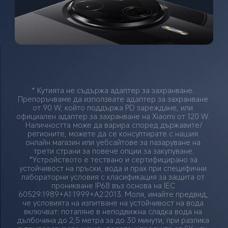
* Кутията не съдържа адаптер за захранване. 
Препоръчваме да използвате адаптер за захранване 
от 90 W, който поддържа PD зареждане, или 
официален адаптер за захранване на Xiaomi от 120 W. 
Наличността може да варира според държавите/
регионите, можете да се консултирате с нашия 
онлайн магазин или уебсайтове за пазаруване на 
трети страни за повече опции за закупуване.
*Устройството е тествано и сертифицирано за 
устойчивост на пръски, вода и прах при специфични 
лабораторни условия с класификация за защита от 
проникване IP68 въз основа на IEC 
60529:1989+A1:1999+A2:2013. Моля, имайте предвид, 
че условията на изпитване на устойчивост на вода 
включват: потапяне в неподвижна сладка вода на 
дълбочина до 2,5 метра за до 30 минути, при разлика 