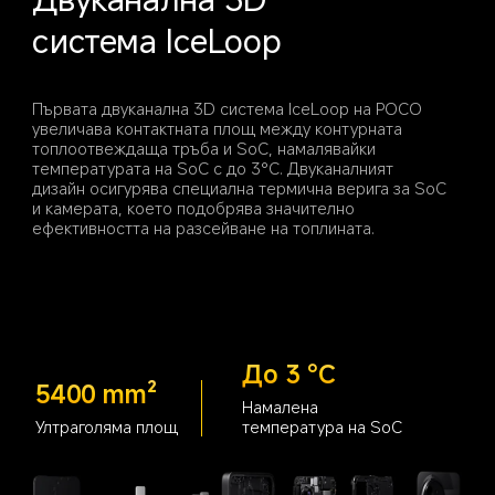
система IceLoop
Първата двуканална 3D система IceLoop на POCO 
увеличава контактната площ между контурната 
топлоотвеждаща тръба и SoC, намалявайки 
температурата на SoC с до 3°C. Двуканалният 
дизайн осигурява специална термична верига за SoC 
и камерата, което подобрява значително 
До 3 °C
5400 mm²
Намалена 
Ултраголяма площ
температура на SoC