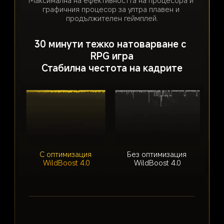
Насладете се зашеметяващата 2K супер 
графичния процесор за ултра плавен и 
резолюция на вашия POCO F7 Pro, благодарение 
продължителен геймплей.
на самостоятелно разработения алгоритъм за 
изображения, който осигурява ненадминато 
визуално качество, което надхвърля 
30 минути тежко натоварване с 
първоначалното качество на изображението.
RPG игра
Стабилна честота на кадрите
С оптимизация 
Без оптимизация 
WildBoost 4.0
WildBoost 4.0
2K супер резолюция