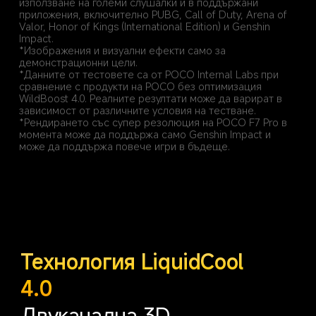
използване на големи слушалки и в поддържани 
приложения, включително PUBG, Call of Duty, Arena of 
Valor, Honor of Kings (International Edition) и Genshin 
Impact.
*Изображения и визуални ефекти само за 
демонстрационни цели.
*Данните от тестовете са от POCO Internal Labs при 
сравнение с продукти на POCO без оптимизация 
WildBoost 4.0. Реалните резултати може да варират в 
зависимост от различните условия на тестване.
*Рендирането със супер резолюция на POCO F7 Pro в 
момента може да поддържа само Genshin Impact и 
може да поддържа повече игри в бъдеще.
Технология LiquidCool 
4.0
Двуканална 3D 