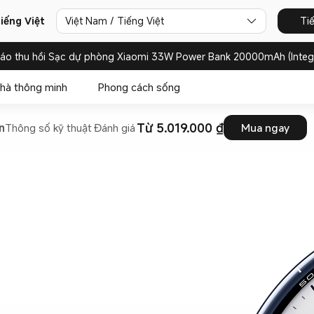
iếng Việt
Việt Nam / Tiếng Việt
Ti
báo thu hồi Sạc dự phòng Xiaomi 33W Power Bank 20000mAh (Integ
hà thông minh
Phong cách sống
Từ 5.019.000 ₫
n
Thông số kỹ thuật
Đánh giá
Mua ngay