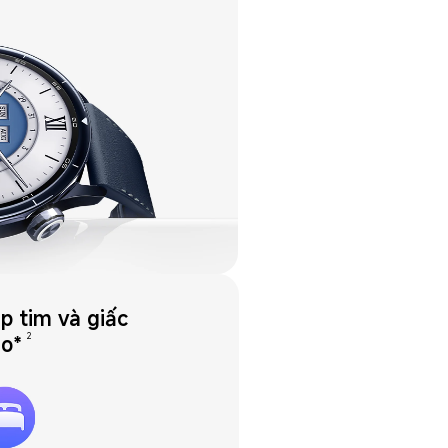
p tim và giấc 
2
ao*