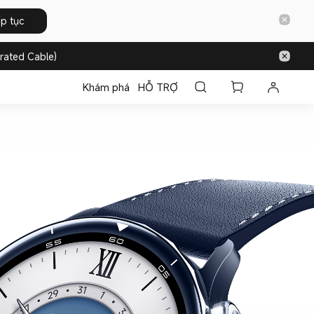
ếp tục
rated Cable)
Khám phá
HỖ TRỢ