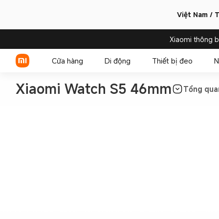
Việt Nam / T
Xiaomi thông 
Cửa hàng
Di động
Thiết bị đeo
N
Xiaomi Watch S5 46mm
Tổng qua
Xiaomi Series
REDMI Series
POCO