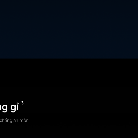
g gỉ
3
 chống ăn mòn.