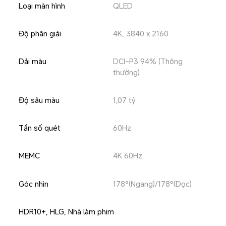
Loại màn hình
QLED
Độ phân giải
4K, 3840 x 2160
Dải màu
DCI-P3 94% (Thông 
thường)
Độ sâu màu
1,07 tỷ
Tần số quét 
60Hz
MEMC
4K 60Hz
Góc nhìn
178°(Ngang)/178°(Dọc)
HDR10+, HLG, Nhà làm phim