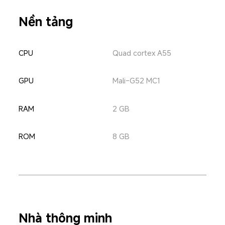
Nền tảng
CPU
Quad cortex A55
GPU
Mali-G52 MC1
RAM
2 GB
ROM
8 GB
Nhà thông minh