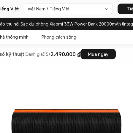
iếng Việt
Việt Nam / Tiếng Việt
Ti
báo thu hồi Sạc dự phòng Xiaomi 33W Power Bank 20000mAh (Integ
hà thông minh
Phong cách sống
2.490.000 ₫
số kỹ thuật
Đánh giá(15)
Mua ngay