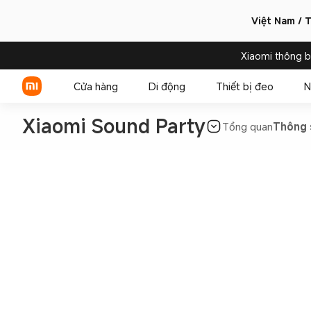
Việt Nam / T
Xiaomi thông 
Cửa hàng
Di động
Thiết bị đeo
N
Xiaomi Sound Party
Tổng quan
Thông 
Xiaomi Series
REDMI Series
POCO