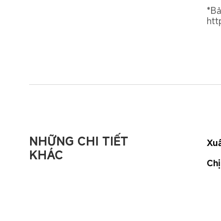
*Bả
htt
NHỮNG CHI TIẾT 
Xu
KHÁC
Chị