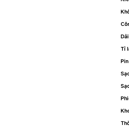
Khố
Côn
Dải
Tỉ 
Pin
Sạc
Sạ
Phi
Kho
Thờ