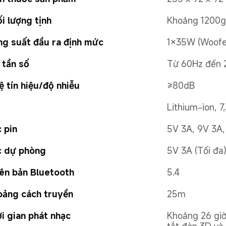
i lượng tịnh
Khoảng 1200g
g suất đầu ra định mức
1×35W (Woofe
 tần số
Từ 60Hz đến 
lệ tín hiệu/độ nhiễu
≥80dB
Lithium-ion, 
 pin
5V 3A, 9V 3A,
c dự phòng
5V 3A (Tối đa
ên bản Bluetooth
5.4
ảng cách truyền
25m
i gian phát nhạc
Khoảng 26 giờ