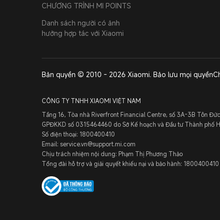
CHƯƠNG TRÌNH MI POINTS
Danh sách người có ảnh
hưởng hợp tác với Xiaomi
Bản quyền © 2010 - 2026 Xiaomi. Bảo lưu mọi quyền
C
CÔNG TY TNHH XIAOMI VIỆT NAM
Tầng 16, Tòa nhà Riverfront Financial Centre, số 3A-3B Tôn Đứ
GPĐKKD số 0315464460 do Sở Kế hoạch và Đầu tư Thành phố Hồ
Số điện thoại: 1800400410
Email: service.vn@support.mi.com
Chịu trách nhiệm nội dung: Phạm Thị Phương Thảo
Tổng đài hỗ trợ và giải quyết khiếu nại và bảo hành: 1800400410