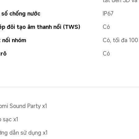
tắt đèn 3D và
 số chống nước
IP67
p đôi tạo âm thanh nổi (TWS)
Có
 nối nhóm
Có, tối đa 100 
crô
Có
omi Sound Party x1
 sạc x1
ng dẫn sử dụng x1
