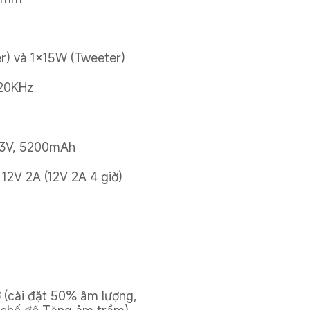
r) và 1×15W (Tweeter)
20KHz
7,3V, 5200mAh
 12V 2A (12V 2A 4 giờ)
)
 (cài đặt 50% âm lượng, 