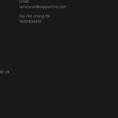
Email:
service.vn@support.mi.com
Gọi cho chúng tôi:
1800400410
ối với