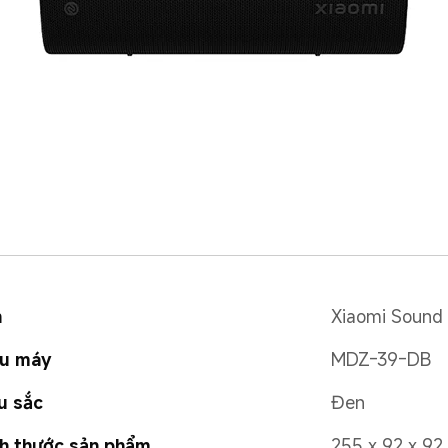
n
Xiaomi Sound 
ểu máy
MDZ-39-DB
u sắc
Đen
h thước sản phẩm
255 x 92 x 9