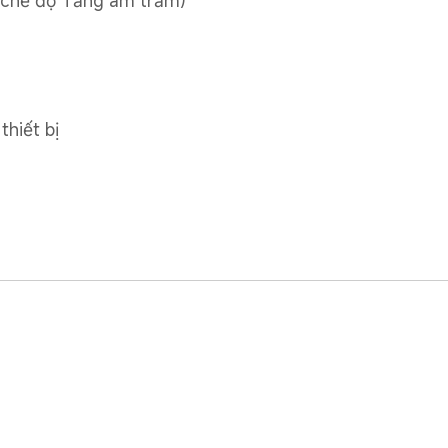
 chế độ Tăng âm trầm)
thiết bị