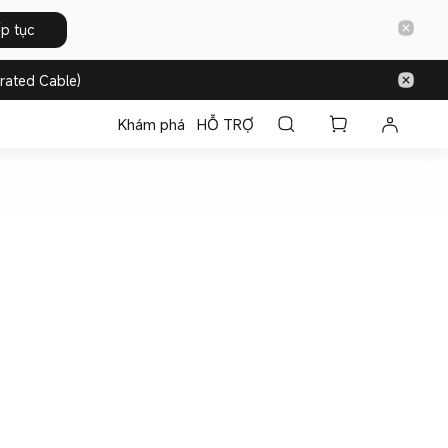
ếp tục
rated Cable)
Khám phá
HỖ TRỢ