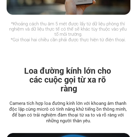
*Khoảng cách thu âm 5 mét được lấy từ dữ liệu phòng thí 
nghiệm và dữ liệu thực tế có thể sẽ khác tùy thuộc vào yếu 
tố môi trường.
*Gọi thoại hai chiều cần phải được thực hiện từ điện thoại.
Loa đường kính lớn cho 
các cuộc gọi từ xa rõ 
ràng
Camera tích hợp loa đường kính lớn với khoang âm thanh 
độc lập cùng micrô có tính năng khử tiếng ồn thông minh, 
để bạn có trải nghiệm đàm thoại từ xa to và rõ ràng với 
những người thân yêu.