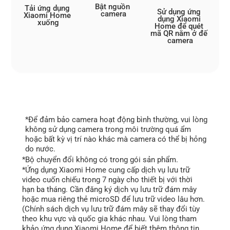
Bật nguồn 
Tải ứng dụng 
Sử dụng ứng 
camera
Xiaomi Home 
dụng Xiaomi 
xuống
Home để quét 
mã QR nằm ở đế 
camera
*Để đảm bảo camera hoạt động bình thường, vui lòng 
không sử dụng camera trong môi trường quá ẩm 
hoặc bất kỳ vị trí nào khác mà camera có thể bị hỏng 
do nước.
*Bộ chuyển đổi không có trong gói sản phẩm.
*Ứng dụng Xiaomi Home cung cấp dịch vụ lưu trữ 
video cuốn chiếu trong 7 ngày cho thiết bị với thời 
hạn ba tháng. Cần đăng ký dịch vụ lưu trữ đám mây 
hoặc mua riêng thẻ microSD để lưu trữ video lâu hơn. 
(Chính sách dịch vụ lưu trữ đám mây sẽ thay đổi tùy 
theo khu vực và quốc gia khác nhau. Vui lòng tham 
khảo ứng dụng Xiaomi Home để biết thêm thông tin 