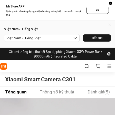
Mi Store APP
ĐI
ãy truy cập vào ứng dụng và tận hưởng trải nghiệm mua sắm mượt
mà.
Việt Nam / Tiếng Việt
Việt Nam / Tiếng Việt
Tiếp tục
Xiaomi thông báo thu hồi Sạc dự phòng Xiaomi 33W Power Bank
20000mAh (Integrated Cable)
Xiaomi Smart Camera C301
Tổng quan
Thông số kỹ thuật
Đánh giá(5)