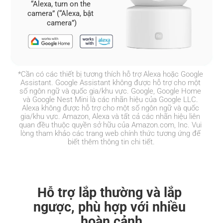
“Alexa, turn on the 
camera” (“Alexa, bật 
camera”)
*Cần có các thiết bị tương thích hỗ trợ Alexa hoặc Google 
Assistant. Google Assistant không được hỗ trợ cho một 
số ngôn ngữ và quốc gia/khu vực. Google, Google Home 
và Google Nest Mini là các nhãn hiệu của Google LLC. 
Alexa không được hỗ trợ cho một số ngôn ngữ và quốc 
gia/khu vực. Amazon, Alexa và tất cả các nhãn hiệu liên 
quan đều thuộc quyền sở hữu của Amazon.com, Inc. Vui 
lòng tham khảo các trang web chính thức tương ứng để 
biết thêm thông tin chi tiết.
Hỗ trợ lắp thường và lắp 
ngược, phù hợp với nhiều 
hoàn cảnh