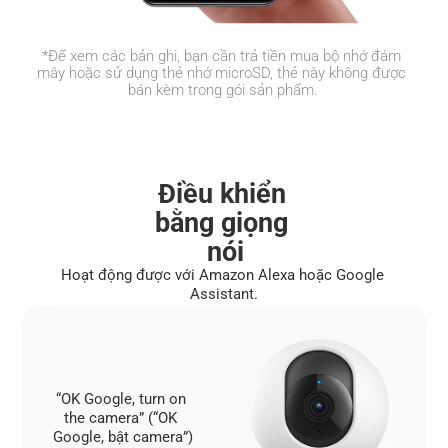
*Để xem các bản ghi, bạn cần trả tiền mua bộ nhớ đám 
mây hoặc sử dụng thẻ nhớ microSD, thẻ này không được 
bán kèm trong gói sản phẩm.
Điều khiển 
bằng giọng 
nói
Hoạt động được với Amazon Alexa hoặc Google 
Assistant.
“OK Google, turn on 
the camera” (“OK 
Google, bật camera”)