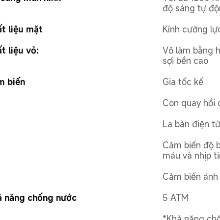
độ sáng tự đ
t liệu mặt
Kính cường lự
t liệu vỏ:
Vỏ làm bằng h
sợi bền cao
m biến
Gia tốc kế
Con quay hồi 
La bàn điện t
Cảm biến độ b
máu và nhịp t
Cảm biến ánh
ả năng chống nước
5 ATM
*Khả năng chố