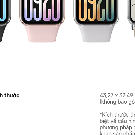
h thước
43,27 x 32,49 
(không bao gồ
*Kích thước t
biệt về cấu hì
phương pháp đ
khảo sản phẩm