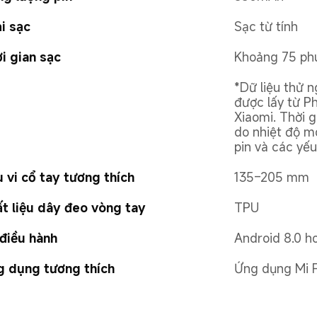
i sạc
Sạc từ tính
i gian sạc
Khoảng 75 ph
*Dữ liệu thử n
được lấy từ P
Xiaomi. Thời g
do nhiệt độ mô
pin và các yếu
 vi cổ tay tương thích
135–205 mm
t liệu dây đeo vòng tay
TPU
điều hành
Android 8.0 ho
 dụng tương thích
Ứng dụng Mi F