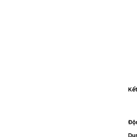
Kết
Độn
Dun