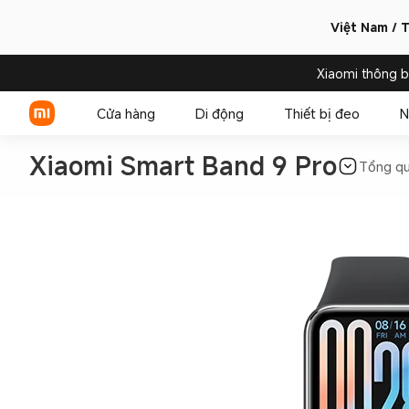
Việt Nam / T
Xiaomi thông 
Cửa hàng
Di động
Thiết bị đeo
N
Tổng q
Xiaomi Series
REDMI Series
POCO