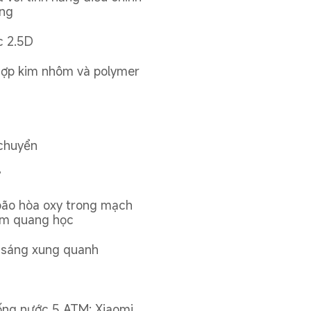
ộng
c 2.5D
ợp kim nhôm và polymer 
chuyển
ử
ão hòa oxy trong mạch 
im quang học
 sáng xung quanh
ng nước 5 ATM: Xiaomi 