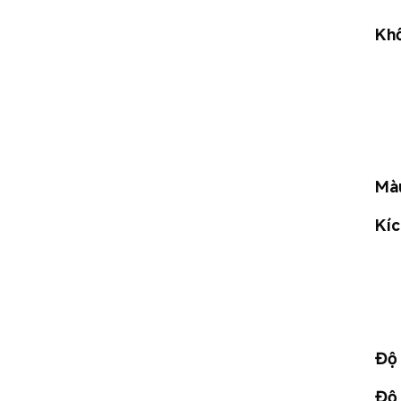
Khố
Mà
Kíc
Độ 
Độ 