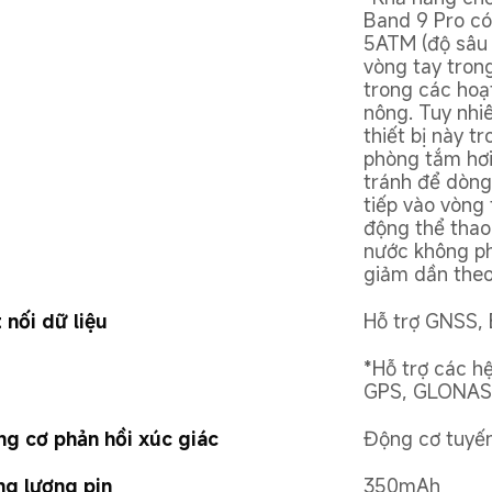
Band 9 Pro có
5ATM (độ sâu 
vòng tay trong
trong các hoạ
nông. Tuy nhi
thiết bị này 
phòng tắm hơi 
tránh để dòng
tiếp vào vòng 
động thể thao
nước không phả
giảm dần theo 
 nối dữ liệu
Hỗ trợ GNSS, 
*Hỗ trợ các hệ
GPS, GLONASS
g cơ phản hồi xúc giác
Động cơ tuyến
g lượng pin
350mAh