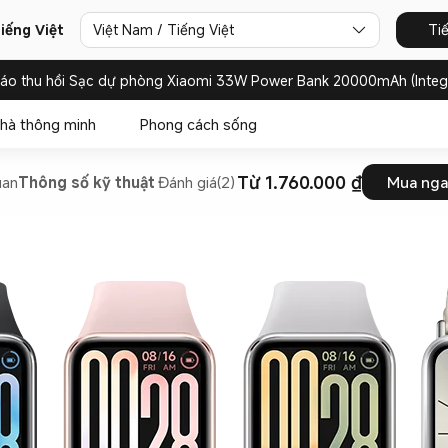
iếng Việt
Việt Nam / Tiếng Việt
Ti
báo thu hồi Sạc dự phòng Xiaomi 33W Power Bank 20000mAh (Integ
hà thông minh
Phong cách sống
Từ 1.760.000 ₫
uan
Thông số kỹ thuật
Đánh giá(2)
Mua nga