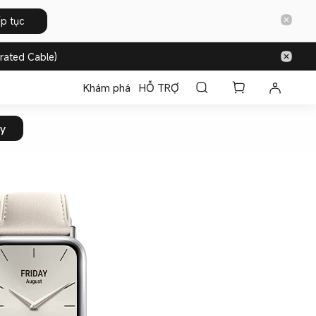
ếp tục
rated Cable)
Khám phá
HỖ TRỢ
y