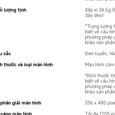
i lượng tịnh
Xấp xỉ 24,5g 
dây đeo)
*Trọng lượng 
biệt về cấu hì
phương pháp đ
khảo sản phẩm
u sắc
Đen tuyền, Và
h thước và loại màn hình
Màn hình cảm
*Kích thước t
biệt về cấu hì
phương pháp đ
khảo sản phẩm
phân giải màn hình
336 x 480 pixe
sáng màn hình
Tối đa 1200 ni