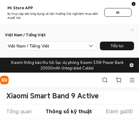
Mi Store APP
ĐI
ãy truy cập vào ứng dụng và tận hưởng trải nghiệm mua sắm
mượt mà.
Việt Nam / Tiếng Việt
Việt Nam / Tiếng Việt
Tiếp tục
Xiaomi thông báo thu hồi Sạc dự phòng Xiaomi 33W Power Bank
20000mAh (Integrated Cable)
Xiaomi Smart Band 9 Active
Tổng quan
Thông số kỹ thuật
Đánh giá(8)