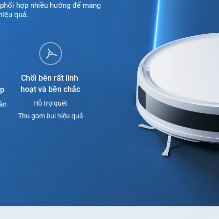
g phối hợp nhiều hướng để mang 
hiệu quả.
Chổi bên rất linh 
hoạt và bền chắc
ợp
Hỗ trợ quét
àn 
Thu gom bụi hiệu quả