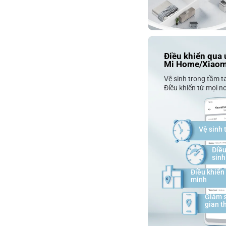
Điều khiển qua
Mi Home/Xiao
Vệ sinh trong tầm t
Điều khiển từ mọi nơ
Vệ sinh 
Điều
sinh
Điều khiển 
minh
Giám s
gian t