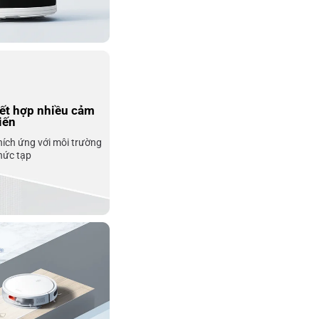
ết hợp nhiều cảm 
iến
hích ứng với môi trường 
hức tạp