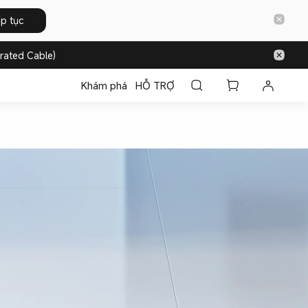
ếp tục
rated Cable)
Khám phá
HỖ TRỢ