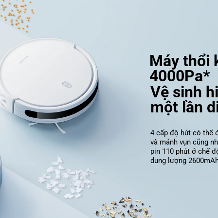
Máy thổi k
4000Pa*
Vệ sinh h
một lần d
4 cấp độ hút có thể 
và mảnh vụn cũng như
pin 110 phút ở chế độ
dung lượng 2600mAh