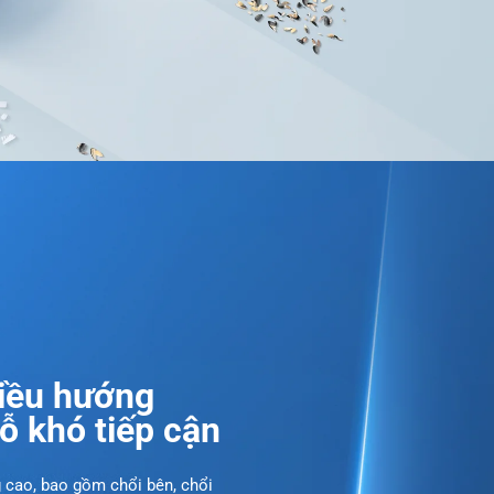
hiều hướng
ỗ khó tiếp cận
 cao, bao gồm chổi bên, chổi 