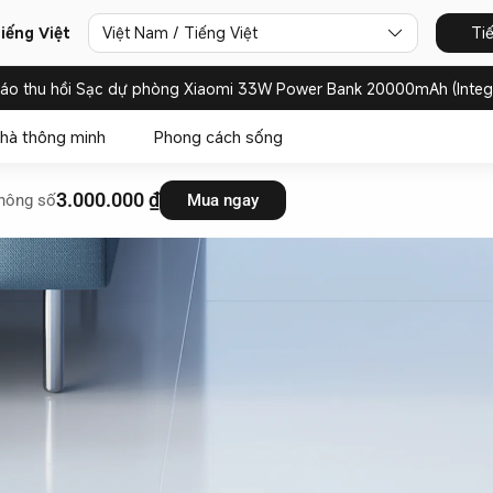
iếng Việt
Việt Nam / Tiếng Việt
Ti
báo thu hồi Sạc dự phòng Xiaomi 33W Power Bank 20000mAh (Integ
hà thông minh
Phong cách sống
3.000.000 ₫
hông số
Mua ngay