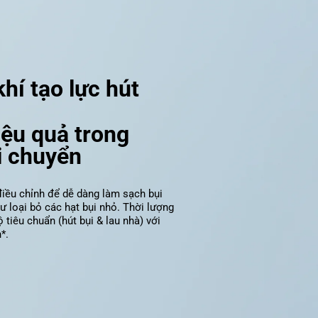
hí tạo lực hút 
iệu quả trong 
i chuyển
điều chỉnh để dễ dàng làm sạch bụi 
 loại bỏ các hạt bụi nhỏ. Thời lượng 
 tiêu chuẩn (hút bụi & lau nhà) với 
*.