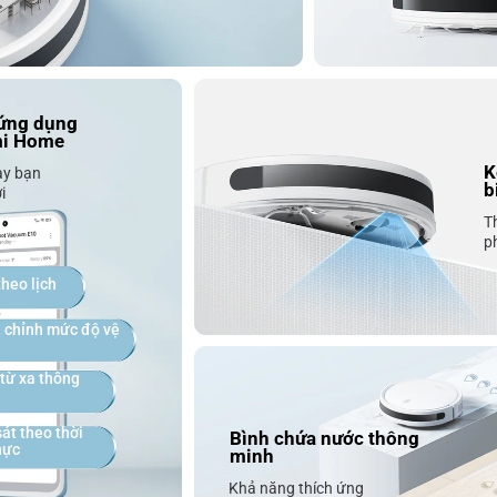
 ứng dụng 
mi Home
K
ay bạn
b
i
T
p
theo lịch
 chỉnh mức độ vệ 
từ xa thông 
át theo thời 
Bình chứa nước thông 
hực
minh
Khả năng thích ứng