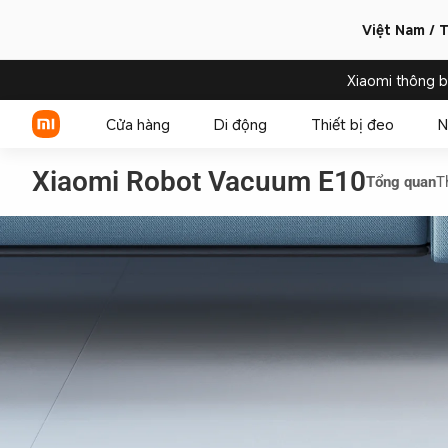
Việt Nam / T
Xiaomi thông 
Cửa hàng
Di động
Thiết bị đeo
N
Xiaomi Robot Vacuum E10
Tổng quan
T
Xiaomi Series
REDMI Series
POCO