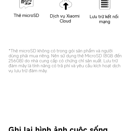
Thẻ microSD
Dịch vụ Xiaomi 
Lưu trữ kết nối 
Cloud
mạng
*Thẻ microSD không có trong gói sản phẩm và người 
dùng phải mua riêng. Nên sử dụng thẻ MicroSD (8GB đến 
256GB) do nhà cung cấp có chứng chỉ sản xuất. Lưu trữ 
đám mây là tính năng có trả phí và yêu cầu kích hoạt dịch 
vụ lưu trữ đám mây.
Ghi lại hình ảnh cuộc sống 