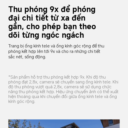
Thu phóng 9x để phóng 
đại chi tiết từ xa đến 
gần, cho phép bạn theo 
dõi từng ngóc ngách
Trang bị ống kính tele và ống kính góc rộng để thu 
phóng kết hợp lên tới 9x và cho ra những chi tiết 
sắc nét, sống động.
*Sản phẩm hỗ trợ thu phóng kết hợp 9x. Khi độ thu 
phóng đạt 2,8x, camera sẽ chuyển sang ống kính tele. Khi 
độ thu phóng vượt quá 2,8x, camera sẽ sử dụng chức 
năng thu phóng kết hợp. Hiệu ứng chuyển ảnh có thể xuất 
hiện thoáng qua khi chuyển đổi giữa ống kính tele và ống 
kính góc rộng.