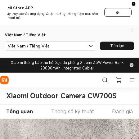
Mi Store APP
ĐI
ãy truy cập vào ứng dụng và tận hưởng trải nghiệm mua sắm
mượt mà.
Việt Nam / Tiếng Việt
Việt Nam / Tiếng Việt
Tiếp tục
Xiaomi thông báo thu hồi Sạc dự phòng Xiaomi 33W Power Bank
20000mAh (Integrated Cable)
Xiaomi Outdoor Camera CW700S
Tổng quan
Thông số kỹ thuật
Đánh giá