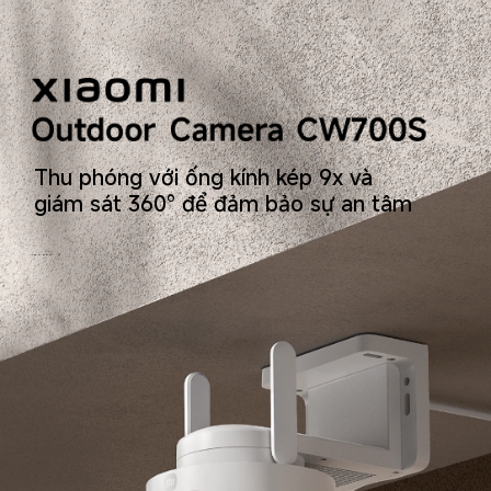
Thu phóng với ống kính kép 9x và 
giám sát 360° để đảm bảo sự an tâm
1.960.000
₫