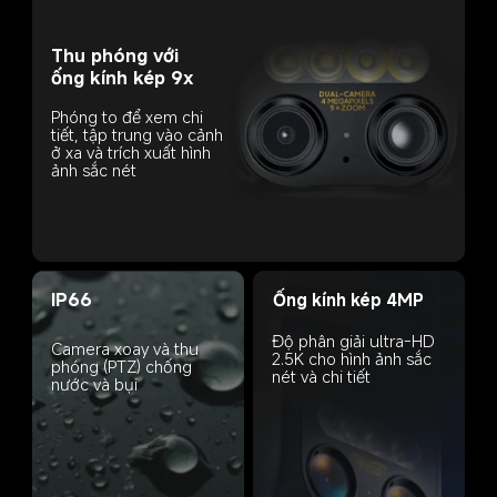
Thu phóng với 
ống kính kép 9x
Phóng to để xem chi 
tiết, tập trung vào cảnh 
ở xa và trích xuất hình 
ảnh sắc nét
IP66
Ống kính kép 4MP
Độ phân giải ultra-HD 
Camera xoay và thu 
2.5K cho hình ảnh sắc 
phóng (PTZ) chống 
nét và chi tiết
nước và bụi