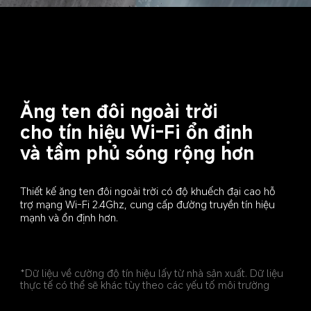
Ăng ten đôi ngoài trời 
cho tín hiệu Wi-Fi ổn định 
và tầm phủ sóng rộng hơn
Thiết kế ăng ten đôi ngoài trời có độ khuếch đại cao hỗ 
trợ mạng Wi-Fi 2.4Ghz, cung cấp đường truyền tín hiệu 
mạnh và ổn định hơn.
*Dữ liệu về cường độ tín hiệu lấy từ nhà sản xuất. Dữ liệu 
thực tế có thể sẽ khác tùy theo các yếu tố môi trường