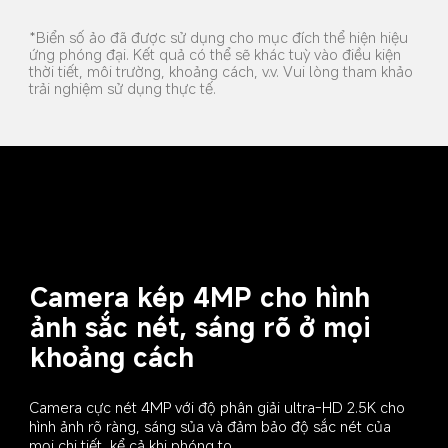
*Biển số ảo đã được sử dụng cho mục đích thể hiện hiệu 
ứng phóng đại. Kết quả có thể sẽ khác tuỳ vào điều kiện 
thời tiết, môi trường, khoảng cách, v.v. Vui lòng tham khảo 
trải nghiệm sử dụng thực tế.
Camera kép 4MP cho hình 
ảnh sắc nét, sáng rõ ở mọi 
khoảng cách
Camera cực nét 4MP với độ phân giải ultra-HD 2.5K cho 
hình ảnh rõ ràng, sáng sủa và đảm bảo độ sắc nét của 
mọi chi tiết, kể cả khi phóng to.