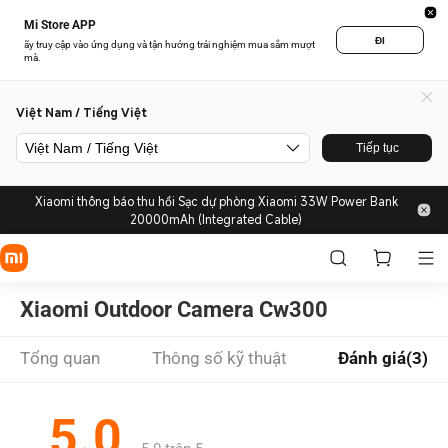
Mi Store APP
ĐI
ãy truy cập vào ứng dụng và tận hưởng trải nghiệm mua sắm mượt
mà.
Việt Nam / Tiếng Việt
Việt Nam / Tiếng Việt
Tiếp tục
Xiaomi thông báo thu hồi Sạc dự phòng Xiaomi 33W Power Bank
20000mAh (Integrated Cable)
Xiaomi Outdoor Camera Cw300
Tổng quan
Thông số kỹ thuật
Đánh giá(3)
5.0