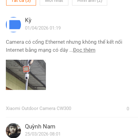
Tất cả
(
3
)
Mới nhất
Hình ảnh
(
2
)
Kỳ
01/04/2026 01:19
Camera có cổng Ethernet nhưng không thể kết nối
Internet bằng mạng có dây ...
Đọc thêm
Xiaomi Outdoor Camera CW300
0
Quỳnh Nam
25/03/2026 08:01