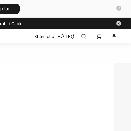
ếp tục
rated Cable)
Khám phá
HỖ TRỢ