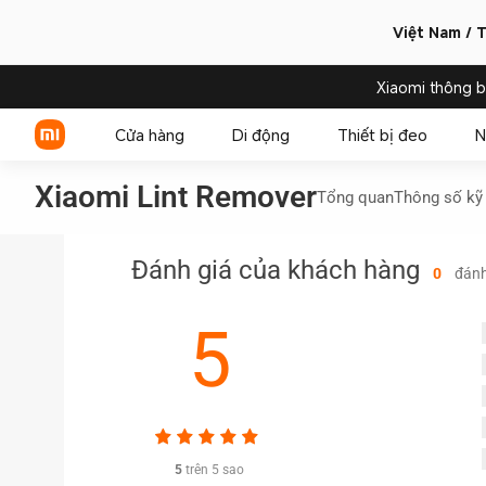
Việt Nam / T
Xiaomi thông 
Cửa hàng
Di động
Thiết bị đeo
N
Xiaomi Lint Remover
Tổng quan
Thông số kỹ 
Xiaomi Series
Đánh giá của khách hàng
0
đánh
REDMI Series
5
POCO
5
trên 5 sao