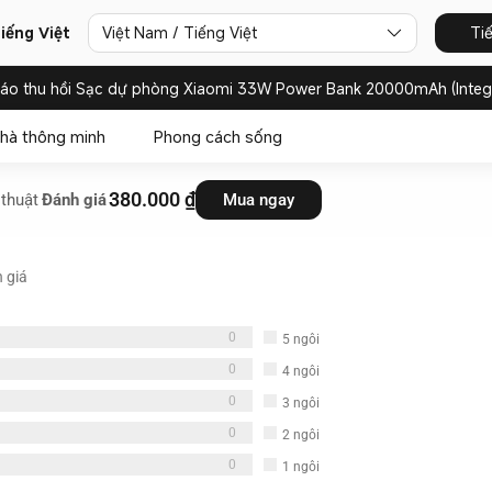
Việt Nam / Tiếng Việt
Ti
iếng Việt
báo thu hồi Sạc dự phòng Xiaomi 33W Power Bank 20000mAh (Integ
hà thông minh
Phong cách sống
380.000 ₫
thuật
Đánh giá
Mua ngay
 giá
0
5
ngôi
sao
0
4
ngôi
sao
0
3
ngôi
sao
0
2
ngôi
sao
0
1
ngôi
sao