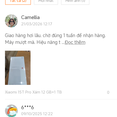
Tất cả
(
2
)
Mới nhất
Hình ảnh
(
1
)
Camellia
21/03/2026 12:17
Giao hàng hơi lâu. chờ đúng 1 tuần để nhận hàng.
Máy mượt mà. Hiệu năng t ...
Đọc thêm
Xiaomi 15T Pro Xám 12 GB+1 TB
0
6***6
09/10/2025 12:22