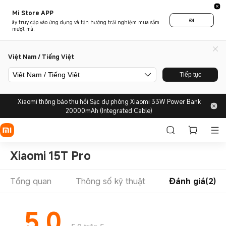
Mi Store APP
ĐI
ãy truy cập vào ứng dụng và tận hưởng trải nghiệm mua sắm
mượt mà.
Việt Nam / Tiếng Việt
Việt Nam / Tiếng Việt
Tiếp tục
Xiaomi thông báo thu hồi Sạc dự phòng Xiaomi 33W Power Bank
20000mAh (Integrated Cable)
Xiaomi 15T Pro
Tổng quan
Thông số kỹ thuật
Đánh giá(2)
5.0