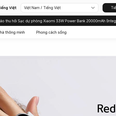
iếng Việt
Việt Nam / Tiếng Việt
Ti
báo thu hồi Sạc dự phòng Xiaomi 33W Power Bank 20000mAh (Integ
hà thông minh
Phong cách sống