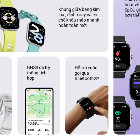
hoạt về 
Khung giữa bằng kim 
SpO₂, g
loại, đỉnh xoay và cơ 
hơn thế
chế khóa tháo nhanh 
hoàn toàn mới
GNSS đa hệ 
Hỗ trợ cuộc 
 
thống tích 
gọi qua 
 
hợp
Bluetooth®*