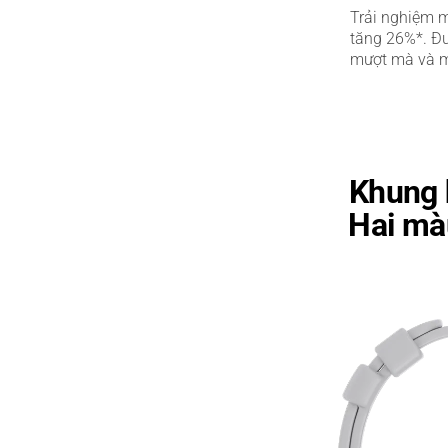
Trải nghiệm m
tăng 26%*. Đư
mượt mà và 
Khung 
Hai mà