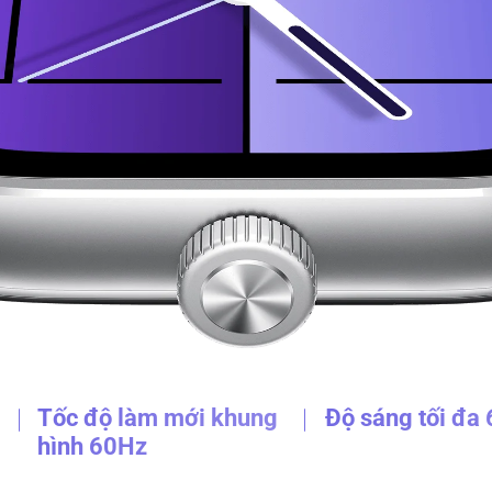
Tốc độ làm mới khung 
Độ sáng tối đa 
hình 60Hz