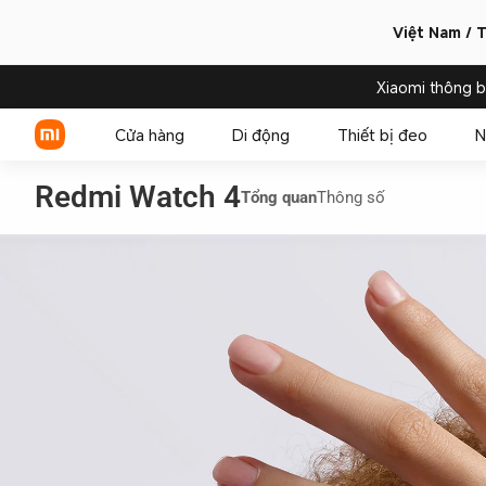
Việt Nam / T
Xiaomi thông 
Cửa hàng
Di động
Thiết bị đeo
N
Redmi Watch 4
Tổng quan
Thông số
Xiaomi Series
REDMI Series
POCO