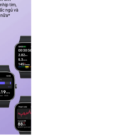
nhịp tim, 
iấc ngủ và 
 nữa*