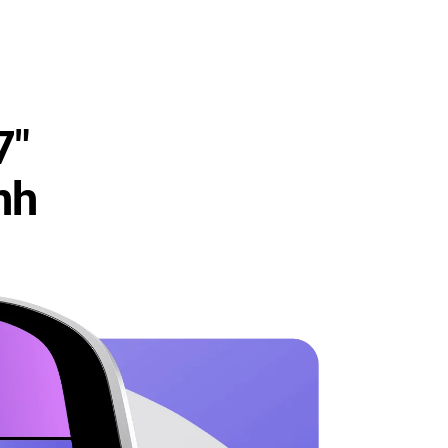
7"
nh