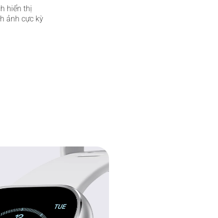
h hiển thị 
h ảnh cực kỳ 