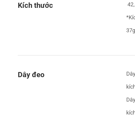
Kích thước
 42
*Kí
37g
Dây đeo
Dây
kíc
Dây
kíc