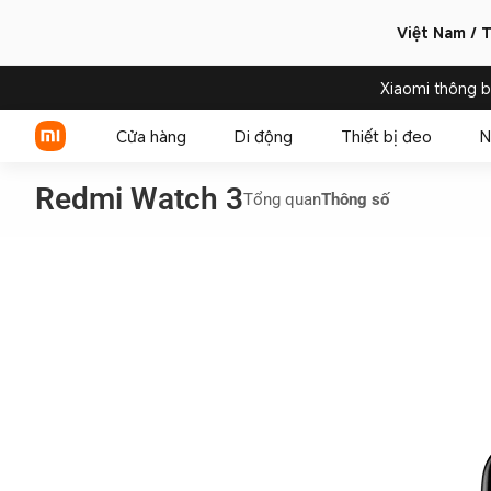
Việt Nam / T
Xiaomi thông 
Cửa hàng
Di động
Thiết bị đeo
N
Redmi Watch 3
Tổng quan
Thông số
Xiaomi Series
REDMI Series
POCO