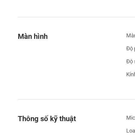
Màn hình
Màn
Độ 
Độ 
Kín
Thông số kỹ thuật
Mic
Loa