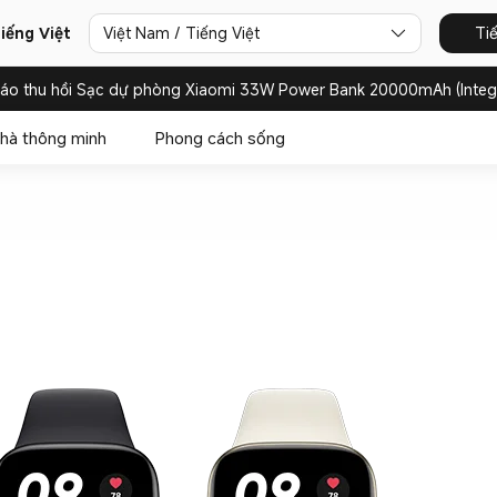
iếng Việt
Việt Nam / Tiếng Việt
Ti
báo thu hồi Sạc dự phòng Xiaomi 33W Power Bank 20000mAh (Integ
hà thông minh
Phong cách sống