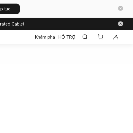
ếp tục
rated Cable)
Khám phá
HỖ TRỢ