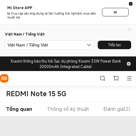
Mi Store APP
ĐI
ãy truy cập vào ứng dụng và tận hưởng trải nghiệm mua sắm
mượt mà.
Việt Nam / Tiếng Việt
Việt Nam / Tiếng Việt
Tiếp tục
Xiaomi thông báo thu hồi Sạc dự phòng Xiaomi 33W Power Bank
20000mAh (Integrated Cable)
REDMI Note 15 5G
Tổng quan
Thông số kỹ thuật
Đánh giá(2)