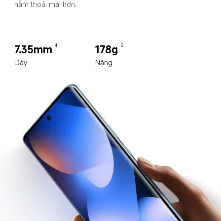
nắm thoải mái hơn.
7.35mm
178g
4
5
Dày
Nặng