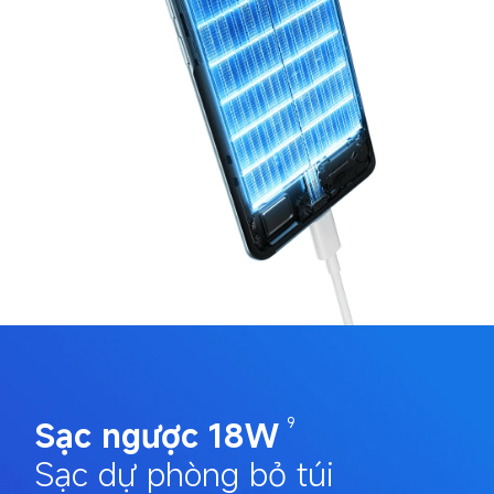
Sạc ngược 18W
9
Sạc dự phòng bỏ túi