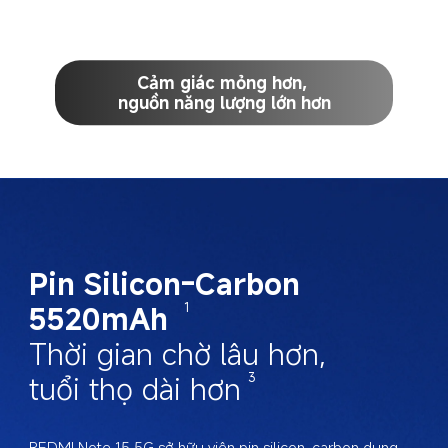
Cảm giác mỏng hơn, 

nguồn năng lượng lớn hơn
Pin Silicon-Carbon 
5520mAh 
1
Thời gian chờ lâu hơn, 

tuổi thọ dài hơn
3
REDMI Note 15 5G sở hữu viên pin silicon-carbon dung 