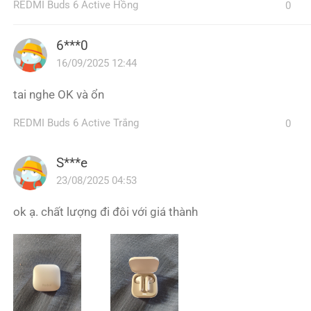
REDMI Buds 6 Active Hồng
0
6***0
16/09/2025 12:44
tai nghe OK và ổn
REDMI Buds 6 Active Trắng
0
S***e
23/08/2025 04:53
ok ạ. chất lượng đi đôi với giá thành