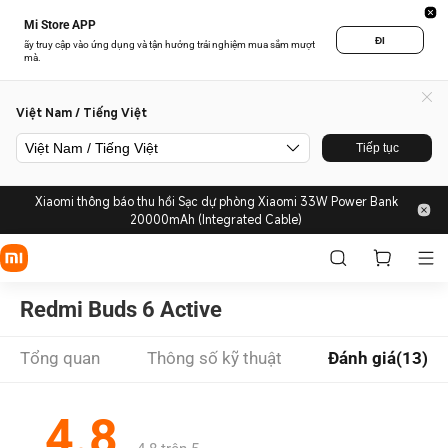
Mi Store APP
ĐI
ãy truy cập vào ứng dụng và tận hưởng trải nghiệm mua sắm mượt
mà.
Việt Nam / Tiếng Việt
Việt Nam / Tiếng Việt
Tiếp tục
Xiaomi thông báo thu hồi Sạc dự phòng Xiaomi 33W Power Bank
20000mAh (Integrated Cable)
Redmi Buds 6 Active
Tổng quan
Thông số kỹ thuật
Đánh giá(13)
4.8