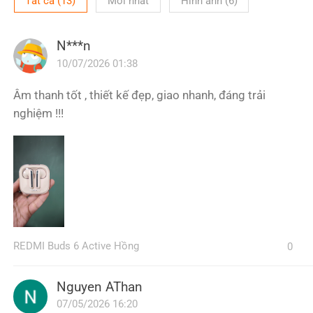
Tất cả
(
13
)
Mới nhất
Hình ảnh
(
6
)
N***n
10/07/2026 01:38
Âm thanh tốt , thiết kế đẹp, giao nhanh, đáng trải
nghiệm !!!
REDMI Buds 6 Active Hồng
0
Nguyen AThan
07/05/2026 16:20