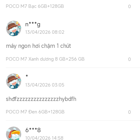
POCO M7 Bạc 6GB+128GB
0
n***g
13/04/2026 08:02
máy ngon hơi chậm 1 chút
POCO M7 Xanh dương 8 GB+256 GB
0
*
13/04/2026 03:05
shđfzzzzzzzzzzzzzzzhybdfh
POCO M7 Đen 6GB+128GB
0
6***8
10/04/2026 14:58