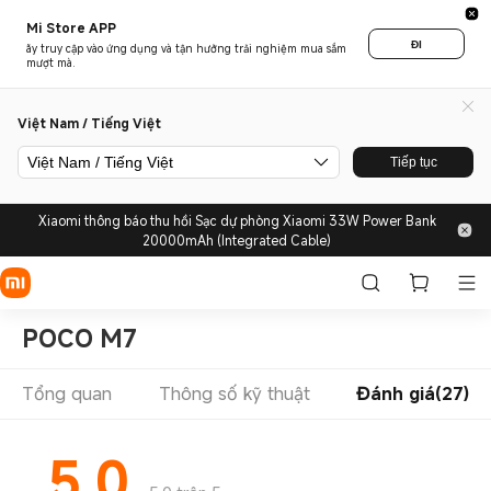
Mi Store APP
ĐI
ãy truy cập vào ứng dụng và tận hưởng trải nghiệm mua sắm
mượt mà.
Việt Nam / Tiếng Việt
Việt Nam / Tiếng Việt
Tiếp tục
Xiaomi thông báo thu hồi Sạc dự phòng Xiaomi 33W Power Bank
20000mAh (Integrated Cable)
POCO M7
Tổng quan
Thông số kỹ thuật
Đánh giá(27)
5.0