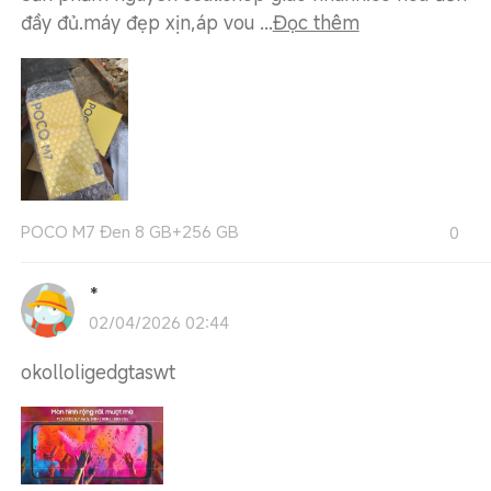
đầy đủ.máy đẹp xịn,áp vou ...
Đọc thêm
POCO M7 Đen 8 GB+256 GB
0
*
02/04/2026 02:44
okolloligedgtaswt