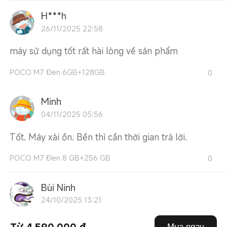
H***h
26/11/2025 22:58
máy sử dụng tốt rất hài lòng về sản phẩm
POCO M7 Đen 6GB+128GB
0
Minh
04/11/2025 05:56
Tốt. Máy xài ổn. Bền thì cần thời gian trả lời.
POCO M7 Đen 8 GB+256 GB
0
Bùi Ninh
24/10/2025 13:21
lần đầu mua hàng trên mistore,giá mua đc khá là
Từ 4.590.000 ₫
Mua ngay