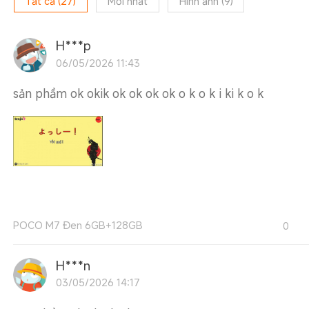
Tất cả
(
27
)
Mới nhất
Hình ảnh
(
9
)
H***p
06/05/2026 11:43
sản phầm ok okik ok ok ok ok o k o k i ki k o k
POCO M7 Đen 6GB+128GB
0
H***n
03/05/2026 14:17