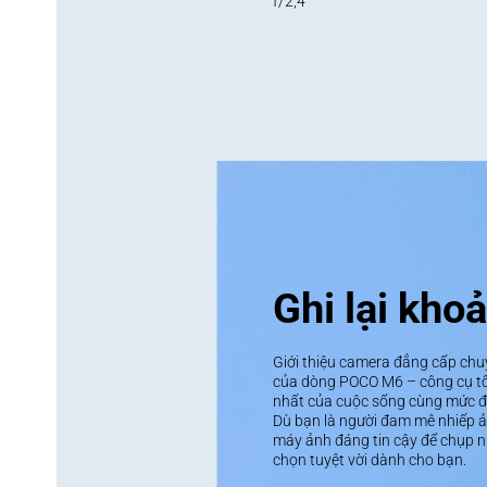
f/2,4
Ghi lại kho
Giới thiệu camera đẳng cấp ch
của dòng POCO M6 – công cụ tối
nhất của cuộc sống cùng mức độ 
Dù bạn là người đam mê nhiếp ả
máy ảnh đáng tin cậy để chụp 
chọn tuyệt vời dành cho bạn.