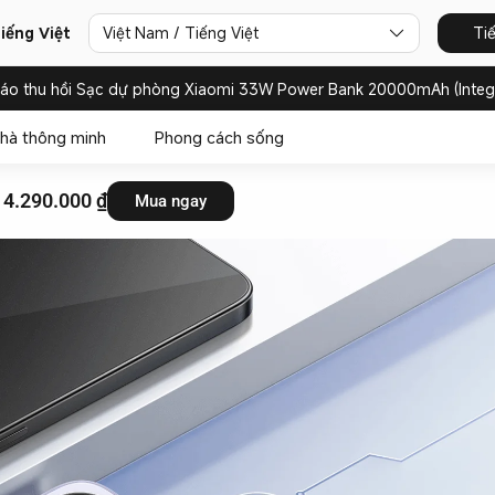
iếng Việt
Việt Nam / Tiếng Việt
Ti
báo thu hồi Sạc dự phòng Xiaomi 33W Power Bank 20000mAh (Integ
hà thông minh
Phong cách sống
 4.290.000 ₫
Mua ngay