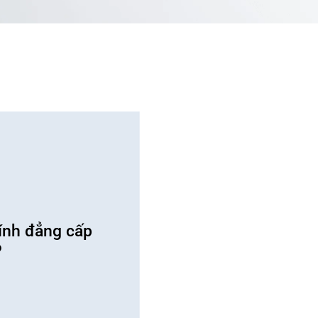
nh đẳng cấp 
P