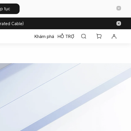
ếp tục
rated Cable)
Khám phá
HỖ TRỢ