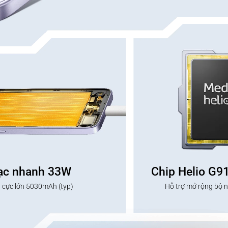
sạc nhanh 33W
Chip Helio G9
 cực lớn 5030mAh (typ)
Hỗ trợ mở rộng bộ 