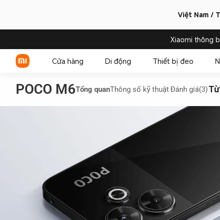
Việt Nam / T
Xiaomi thông 
Cửa hàng
Di động
Thiết bị đeo
N
POCO M6
Từ
Tổng quan
Thông số kỹ thuật
Đánh giá(3)
Xiaomi Series
REDMI Series
POCO