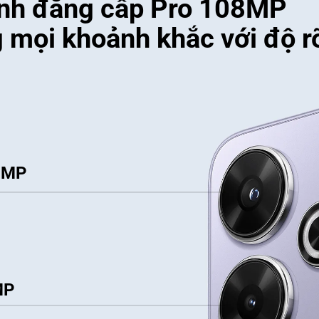
nh đẳng cấp Pro 108MP

mọi khoảnh khắc với độ r
8MP
MP