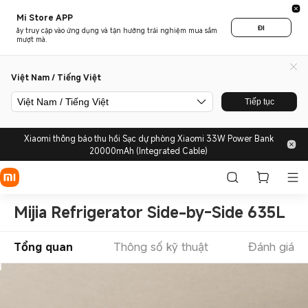
Mi Store APP
ĐI
ãy truy cập vào ứng dụng và tận hưởng trải nghiệm mua sắm
mượt mà.
Việt Nam / Tiếng Việt
Việt Nam / Tiếng Việt
Tiếp tục
Xiaomi thông báo thu hồi Sạc dự phòng Xiaomi 33W Power Bank
20000mAh (Integrated Cable)
Mijia Refrigerator Side-by-Side 635L
Tổng quan
Thông số kỹ thuật
Đánh giá