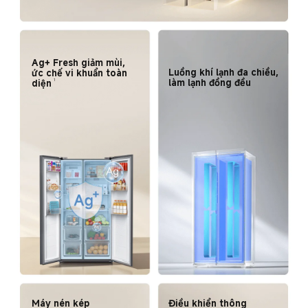
Ag+ Fresh giảm mùi, 

Luồng khí lạnh đa chiều, 

ức chế vi khuẩn toàn 
làm lạnh đồng đều
1
diện
Máy nén kép 
Điều khiển thông 