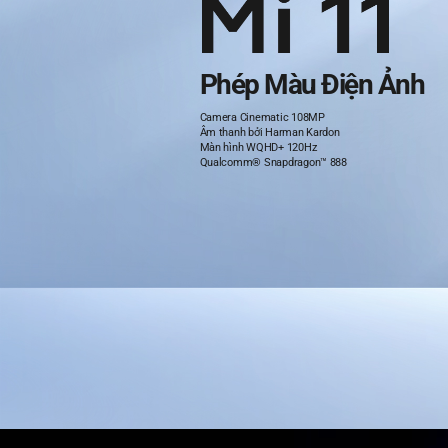
Phép Màu Điện Ảnh
Camera Cinematic 108MP   

Âm thanh bởi Harman Kardon

Màn hình WQHD+ 120Hz

Qualcomm® Snapdragon™ 888