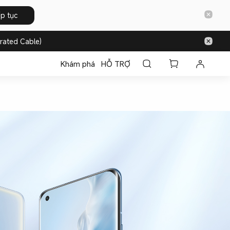
ếp tục
rated Cable)
Khám phá
HỖ TRỢ