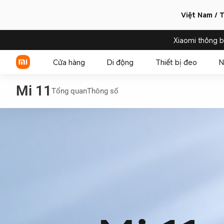
Việt Nam / T
Xiaomi thông 
Cửa hàng
Di động
Thiết bị đeo
N
Mi 11
Tổng quan
Thông số
Xiaomi Series
REDMI Series
POCO