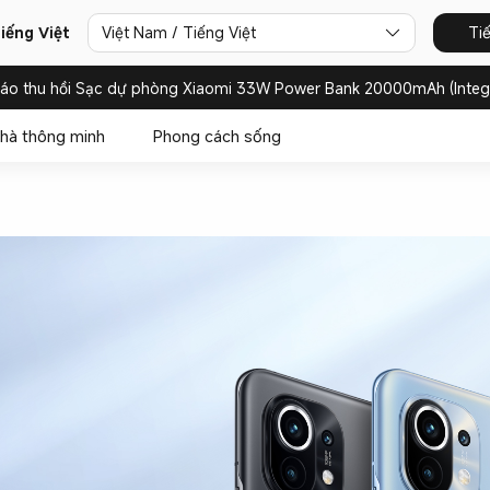
iếng Việt
Việt Nam / Tiếng Việt
Ti
báo thu hồi Sạc dự phòng Xiaomi 33W Power Bank 20000mAh (Integ
hà thông minh
Phong cách sống