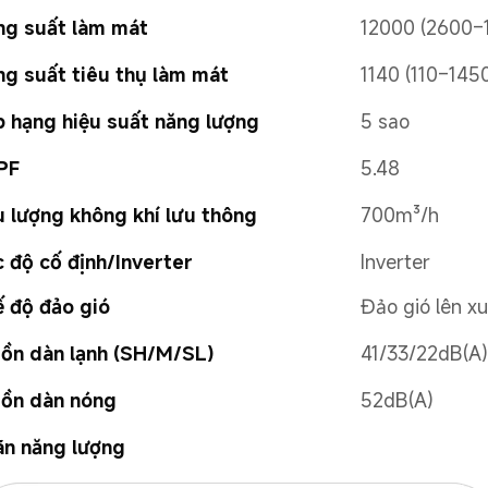
ng suất làm mát
12000 (2600–
g suất tiêu thụ làm mát
1140 (110–145
 hạng hiệu suất năng lượng
5 sao
PF
5.48
 lượng không khí lưu thông
700m³/h
 độ cố định/Inverter
Inverter
 độ đảo gió
Đảo gió lên x
ồn dàn lạnh (SH/M/SL)
41/33/22dB(A)
 ồn dàn nóng
52dB(A)
n năng lượng