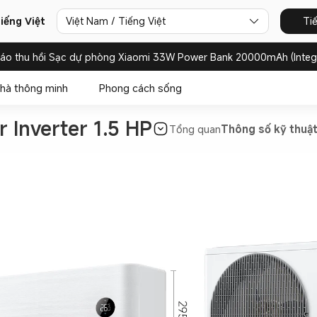
iếng Việt
Việt Nam / Tiếng Việt
Ti
báo thu hồi Sạc dự phòng Xiaomi 33W Power Bank 20000mAh (Integ
hà thông minh
Phong cách sống
r Inverter 1.5 HP
Tổng quan
Thông số kỹ thuậ