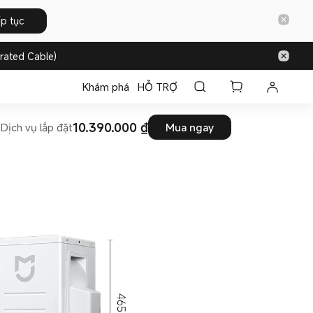
ếp tục
rated Cable)
Khám phá
HỖ TRỢ
10.390.000 ₫
t
Dịch vụ lắp đặt
Mua ngay