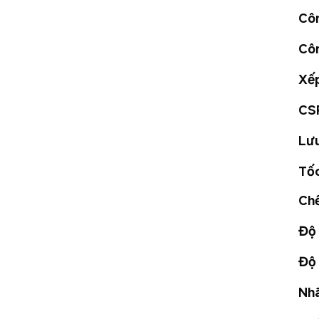
Cô
Côn
Xếp
CS
Lưu
Tốc
Chế
Độ 
Độ
Nhã