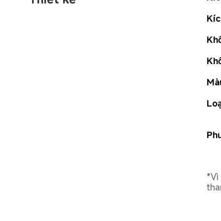
Kíc
Khố
Khố
Mà
Loạ
Phư
*Vì
tha