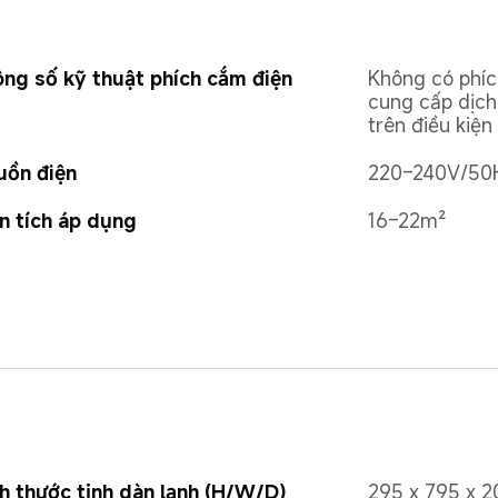
ng số kỹ thuật phích cắm điện
Không có phíc
cung cấp dịch 
trên điều kiện
uồn điện
220–240V/50
n tích áp dụng
16–22m²
h thước tịnh dàn lạnh (H/W/D)
295 x 795 x