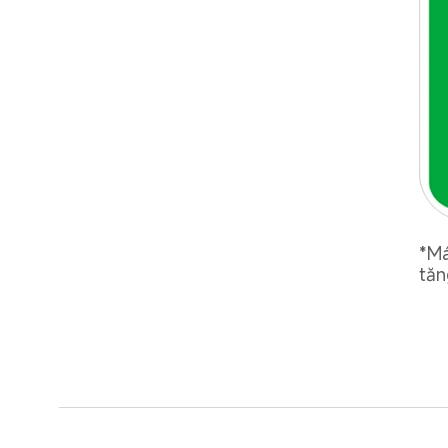
*Má
tăn