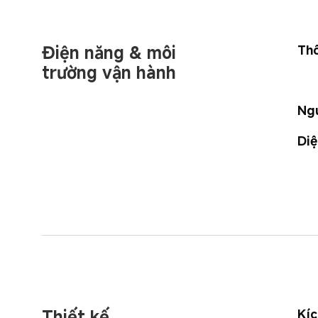
Điện năng & môi 
Thô
trường vận hành
Ng
Diệ
Thiết kế
Kíc