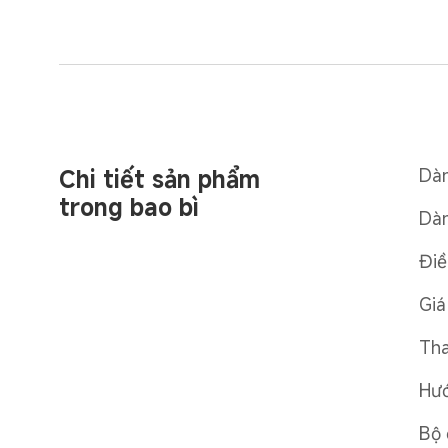
Chi tiết sản phẩm 
Dàn
trong bao bì
Dàn
Điề
Giá
Tha
Hướ
Bộ 