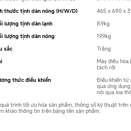
h thước tịnh dàn nóng (H/W/D)
465 x 690 x 
i lượng tịnh dàn lạnh
8.9kg
i lượng tịnh dàn nóng
19.9kg
u sắc
Trắng
i
Máy điều hòa 
tách rời
ơng thức điều khiển
Điều khiển từ 
qua ứng dụng 
nói qua loa t
 quá trình tối ưu hóa sản phẩm, thông số kỹ thuật trên c
m khảo thông tin trên bảng tên sản phẩm.