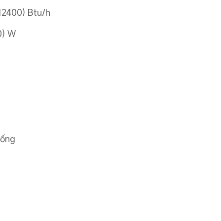
12400) Btu/h
0) W
uống