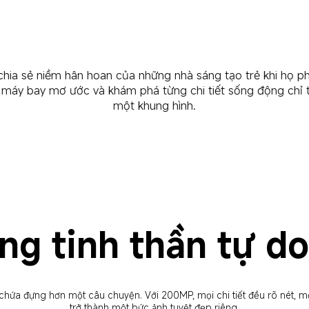
chia sẻ niềm hân hoan của những nhà sáng tạo trẻ khi họ p
 máy bay mơ ước và khám phá từng chi tiết sống động chỉ 
một khung hình.
ng tinh thần tự d
hứa đựng hơn một câu chuyện. Với 200MP, mọi chi tiết đều rõ nét, mỗi 
trở thành một bức ảnh tuyệt đẹp riêng.