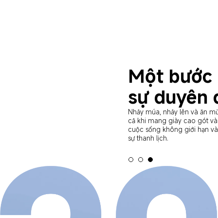
Vượt qua 
Dám ước mơ lớn và thử nghi
máy bay vút bay, phá vỡ mọi 
bay.