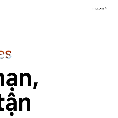
mi.com >
hạn, 
tận