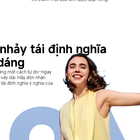
giới hạn
ệm táo bạo! Hãy xem chiếc 
ranh giới với mỗi chuyến 