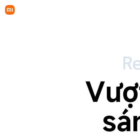
Vượt
sá