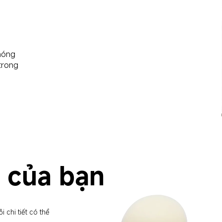
hóng 
trong 
o của bạn
chi tiết có thể 