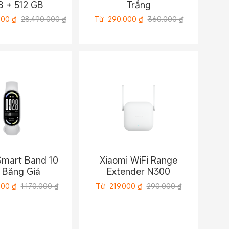
B + 512 GB
Trắng
000
₫
28.490.000 ₫
Từ
290.000
₫
360.000 ₫
Smart Band 10
Xiaomi WiFi Range
 Băng Giá
Extender N300
000
₫
1.170.000 ₫
Từ
219.000
₫
290.000 ₫