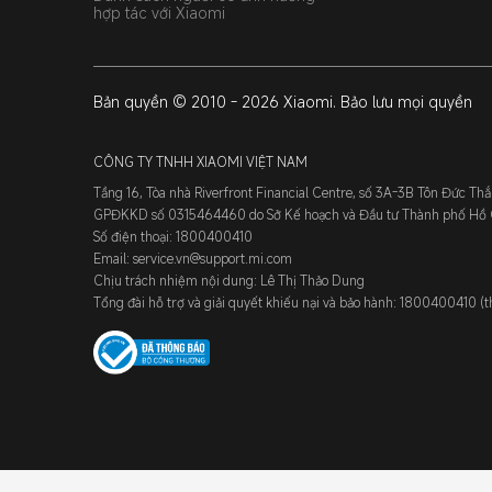
hợp tác với Xiaomi
Bản quyền © 2010 - 2026 Xiaomi. Bảo lưu mọi quyền
CÔNG TY TNHH XIAOMI VIỆT NAM
Tầng 16, Tòa nhà Riverfront Financial Centre, số 3A-3B Tôn Đức T
GPĐKKD số 0315464460 do Sở Kế hoạch và Đầu tư Thành phố Hồ C
Số điện thoại: 1800400410
Email: service.vn@support.mi.com
Chịu trách nhiệm nội dung: Lê Thị Thảo Dung
Tổng đài hỗ trợ và giải quyết khiếu nại và bảo hành: 1800400410 (t