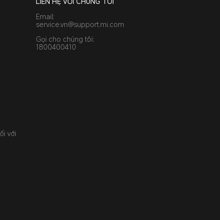
LIÊN HỆ VỚI CHÚNG TÔI
Email:
service.vn@support.mi.com
Gọi cho chúng tôi:
1800400410
ối với