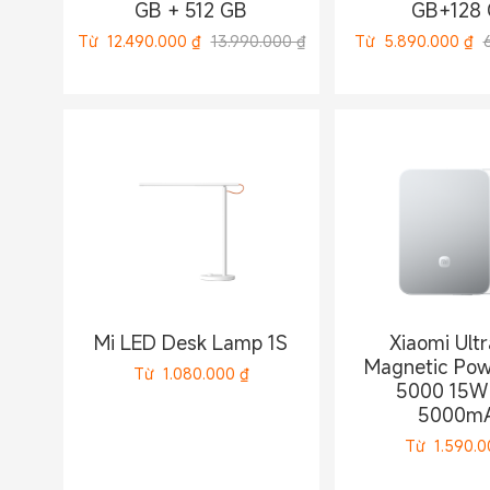
GB + 512 GB
GB+128
Từ
12.490.000
₫
13.990.000 ₫
Từ
5.890.000
₫
Mi LED Desk Lamp 1S
Xiaomi Ultr
Magnetic Pow
Từ
1.080.000
₫
5000 15W
5000m
Từ
1.590.