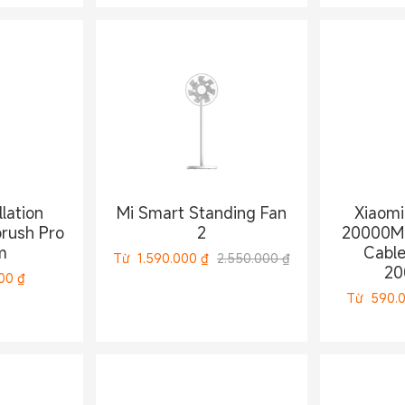
lation
Mi Smart Standing Fan
Xiaomi
brush Pro
2
20000Ma
m
Cabl
Từ
1.590.000
₫
2.550.000 ₫
20
000
₫
Từ
590.