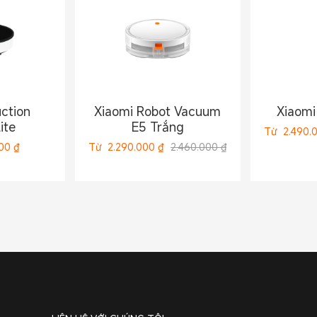
ction
Xiaomi Robot Vacuum
Xiaomi
ite
E5 Trắng
Từ
2.490.
000
₫
Từ
2.290.000
₫
2.460.000 ₫