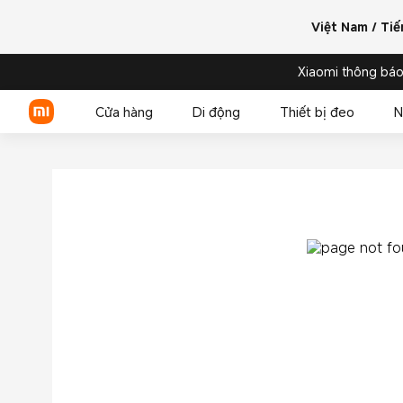
Việt Nam / Tiế
Xiaomi thông báo
Cửa hàng
Di động
Thiết bị đeo
N
Xiaomi Series
REDMI Series
POCO