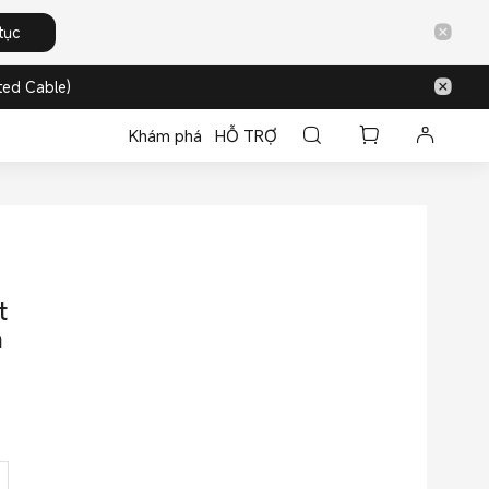
tục
ed Cable)
Khám phá
HỖ TRỢ
t
m