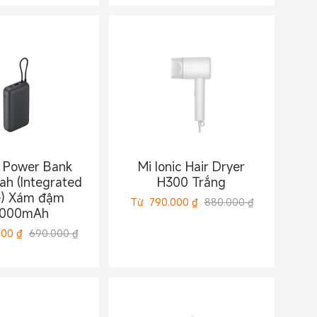
 Power Bank
Mi Ionic Hair Dryer
h (Integrated
H300 Trắng
e) Xám đậm
Từ
790.000
₫
880.000 ₫
000mAh
000
₫
690.000 ₫