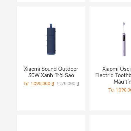
Xiaomi Sound Outdoor
Xiaomi Oscil
30W Xanh Trời Sao
Electric Tooth
Màu tí
Từ
1.090.000
₫
1.270.000 ₫
Từ
1.090.