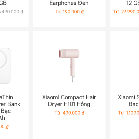
 GB
Earphones Đen
12 G
6.490.000 ₫
Từ
190.000
₫
Từ
23.990.
aThin
Xiaomi Compact Hair
Xiaomi 
er Bank
Dryer H101 Hồng
Bạc
 Bạc
Từ
490.000
₫
Từ
1.109.
Ah
000
₫