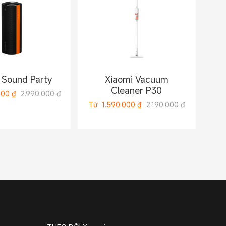
 Sound Party
Xiaomi Vacuum
Cleaner P30
000
₫
2.990.000 ₫
Từ
1.590.000
₫
2.190.000 ₫