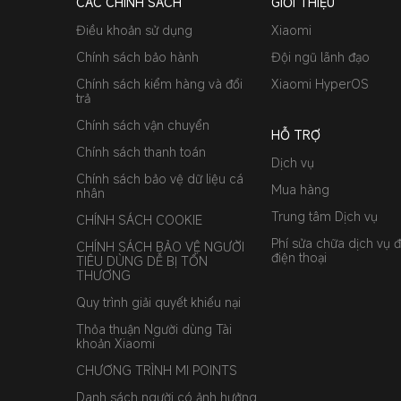
CÁC CHÍNH SÁCH
GIỚI THIỆU
Điều khoản sử dụng
Xiaomi
Chính sách bảo hành
Đội ngũ lãnh đạo
Chính sách kiểm hàng và đổi
Xiaomi HyperOS
trả
Chính sách vận chuyển
HỖ TRỢ
Chính sách thanh toán
Dịch vụ
Chính sách bảo vệ dữ liệu cá
Mua hàng
nhân
Trung tâm Dịch vụ
CHÍNH SÁCH COOKIE
Phí sửa chữa dịch vụ đ
CHÍNH SÁCH BẢO VỆ NGƯỜI
điện thoại
TIÊU DÙNG DỄ BỊ TỔN
THƯƠNG
Quy trình giải quyết khiếu nại
Thỏa thuận Người dùng Tài
khoản Xiaomi
CHƯƠNG TRÌNH MI POINTS
Danh sách người có ảnh hưởng