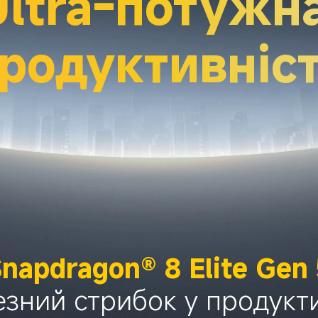
Ultra-потужна
родуктивніс
napdragon® 8 Elite Gen
зний стрибок у продукт