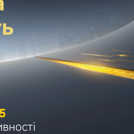
 
ть
 5
ивності