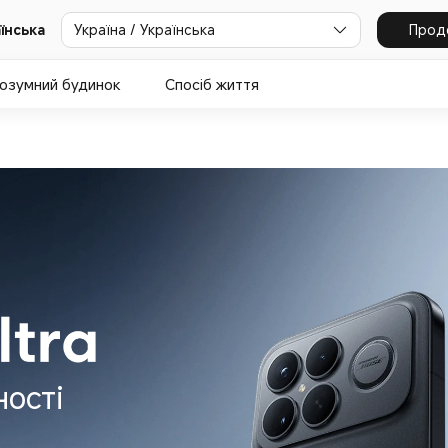
Україна / Українська
Прод
аїнська
озумний будинок
Спосіб життя
ності