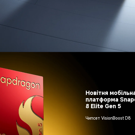
Новітня мобільна
платформа Snap
8 Elite Gen 5
Чипсет VisionBoost D8