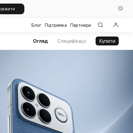
овжити
Блог
Підтримка
Партнери
Огляд
Специфікації
Купити