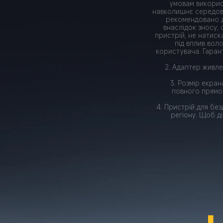
умовам викорис
навколишнє середови
рекомендовано д
внаслідок зносу,
пристрій, не натиск
під вплив воло
користувача. Гаран
2. Адаптер живле
3. Розмір екран
повного прямок
4. Пристрій для бе
регіону. Щоб д