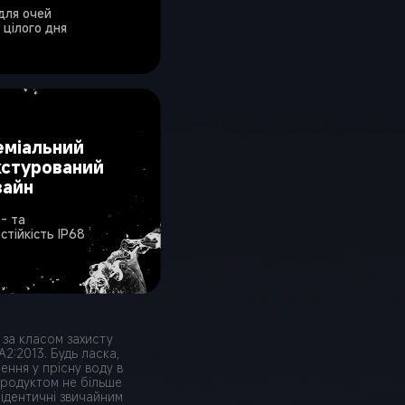
для очей 
 цілого дня
еміальний 
кстурований 
зайн
- та 
1
стійкість IP68
 за класом захисту 
2:2013. Будь ласка, 
ння у прісну воду в 
продуктом не більше 
 ідентичні звичайним 