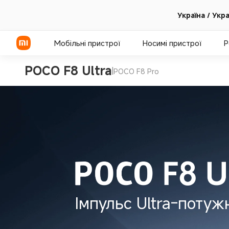
Україна / Укр
Мобільні пристрої
Носимі пристрої
Р
POCO F8 Ultra
|
POCO F8 Pro
Серія Xiaomi
Серія REDMI
Смартфони POCO
Імпульс Ultra-потуж