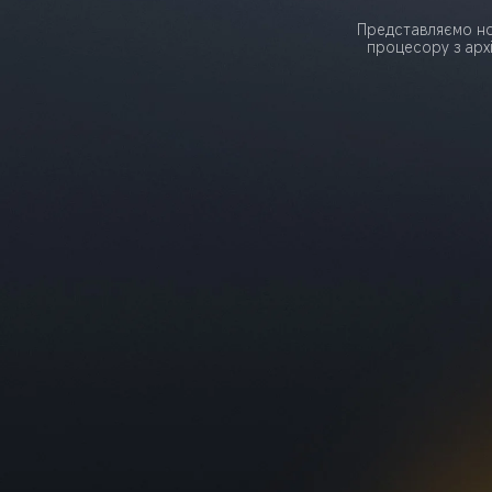
Представляємо но
процесору з арх