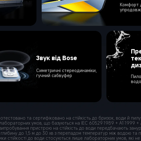
Комфорт 
упродовж
Пр
Звук від Bose
те
ди
Симетричні стереодинаміки, 
гучний сабвуфер 
Пило
водо
ротестовано та сертифіковано на стійкість до бризок, води й пилу
 лабораторних умов, що базуються на IEC 60529:1989 + A1:1999 + A
випробування пристрою на стійкість до води передбачають зануре
 глибину до 1,5 м до 30 хв з перепадом температур між водою та 
ики стійкості до води стосуються лише лабораторних умов, які не