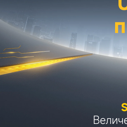
п
S
Величе