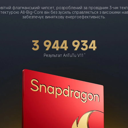
вітній флагманський чипсет, розроблений за провідним 3-нм техп
ітектурою All-Big-Core він без зусиль справляється з високими на
забезпечує виняткову енергоефективність.
3 944 934
5
Результат AnTuTu V11