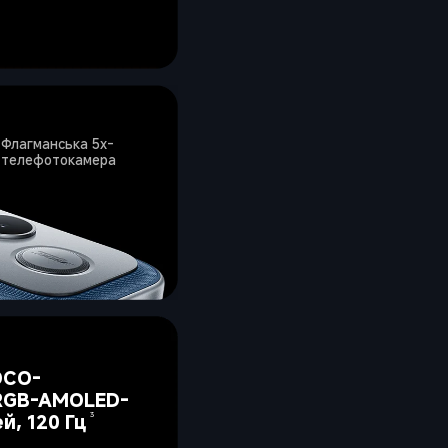
Флагманська 5x-
телефотокамера
OCO-
RGB-AMOLED-
й, 120 Гц
3