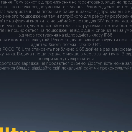
тання. Тому захист від проникнення не гарантовано, якщо на прод
ще, що не відповідає умовам тестування. Рекомендуємо не тесту
ля використання на пляжі чи в басейні. Захист від проникнення м
 фізичного пошкодження та/чи потрібного для ремонту розбиранн
айте на фізичні кнопки та не виймайте лоток для SIM-картки, якщ
ги. Будь ласка, уважно ознайомтеся з інструкціями з техніки безпе
тія не поширюється на пошкодження від рідини, спричинені за умов
від умов тестування на відповідність класу IP68.
ння в комплекті відсутній. Рекомендовано використовувати оригі
адаптер Xiaomi потужністю 120 Вт.
а POCO F8 Ultra становить приблизно 6,85 дюйма в разі вимірюван
утника. Видима площа екрана є меншою через загнуті кути. В ок
розміри можуть відрізнятися.
здротового заряджання продається окремо. Доступність може зале
ізнатися більше, відвідайте свій локальний сайт чи проконсультуйт