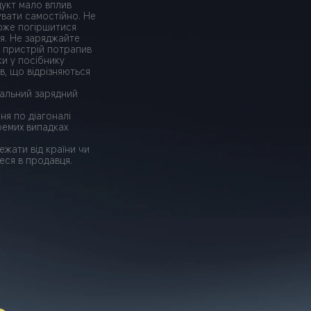
укт мало вплив 
вати самостійно. Не 
оже погіршитися 
я. Не заряджайте 
о пристрій потрапив 
ки у посібнику 
, що відрізняються 
нальний зарядний 
ня по діагоналі 
ремих випадках 
жати від країни чи 
еся в продавця.