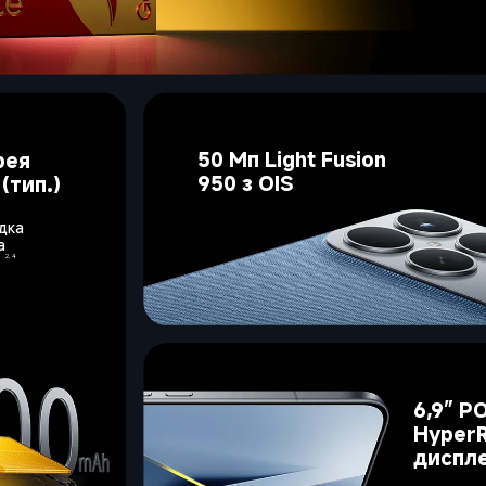
50 Мп Light Fusion 
рея 
950 з OIS
(тип.)
дка 
а 
2, 4
т
6,9” P
Hyper
диспле