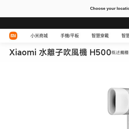
Choose your locati
小米商城
手機/平板
智慧穿戴
智
Xiaomi 水離子吹風機 H500
概述
規格
Xiaomi 系列
有線耳機
REDMI 系列
TWS 耳機
POCO 系列