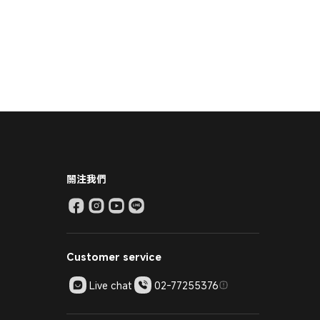
關注我們
Customer service
Live chat
02-77255376