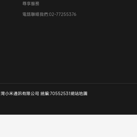
尊享服務
電話聯絡我們:02-77255376
served 台灣小米通訊有限公司 統編:70552531
網站地圖