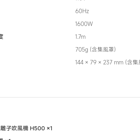
60Hz
1600W
度
1.7m
705g (含集風罩)
144 × 79 × 237 mm (含
 水離子吹風機 H500 ×1