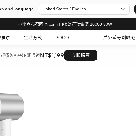
on and language
United States / English
小米宣布召回 Xiaomi 自帶缐行動電源 20000 33W
慧居家
生活方式
POCO
戶外藍牙喇叭6
NT$1,199
評價(999+)
F碼通道
立即購買