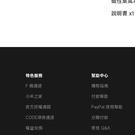
磁性集風罩
說明書 x1
特色服務
幫助中心
F 碼通道
購物指南
小米之家
付款幫助
官方授權通路
PayPal 使用幫助
CODE領券通道
分期付款
權益兌換
常見 Q&A