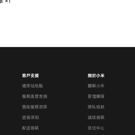
 ×1
客戶支援
關於小米
維修站地點
瞭解小米
服務進度查詢
管理團隊
售後服務政策
隱私條款
退貨須知
誠信規範​
配送規範
信任中心