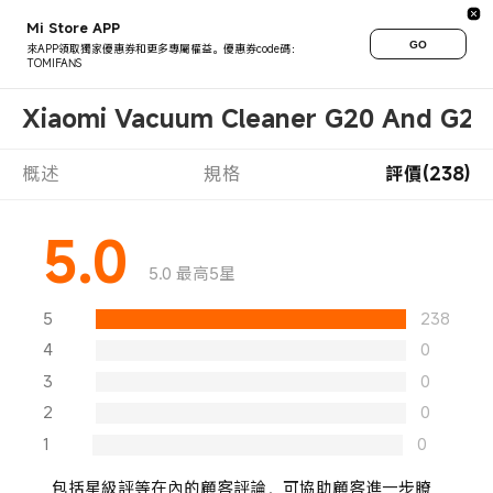
Mi Store APP
GO
來APP領取獨家優惠券和更多專屬權益。優惠券code碼：
TOMIFANS
Xiaomi Vacuum Cleaner G20 And G20 M
概述
規格
評價(238)
5.0
5.0 最高5星
5
238
4
0
3
0
2
0
1
0
包括星級評等在內的顧客評論，可協助顧客進一步瞭