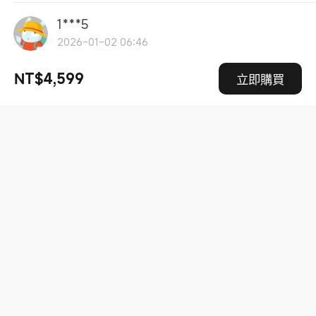
1***5
2026-01-02 06:46
體積不大，螢幕佔比高，長輩很喜歡，可以在房間自由
NT$4,599
立即購買
追劇！
Xiaomi 智慧顯示器 A Pro 32 型
0
1***3
2026-01-02 03:02
非常值，家用商用皆可。小而美，畫值適合這價格。
Xiaomi 智慧顯示器 A Pro 32 型
0
蔡秉澄
2026-01-01 03:48