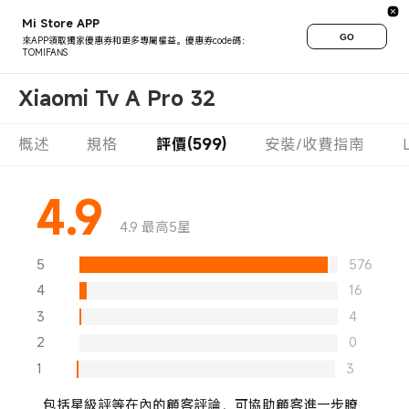
Mi Store APP
GO
來APP領取獨家優惠券和更多專屬權益。優惠券code碼：
TOMIFANS
Xiaomi Tv A Pro 32
概述
規格
評價(599)
安裝/收費指南
4.9
4.9 最高5星
5
576
4
16
3
4
2
0
1
3
包括星級評等在內的顧客評論，可協助顧客進一步瞭