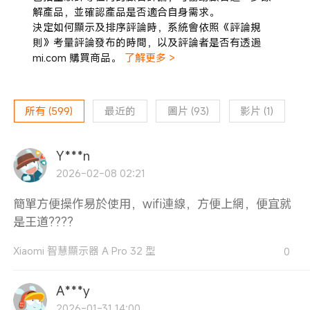
解產品，並確認產品是否適合自身需求。
決定如何顯示及排序評論時，系統會依照《評論規
則》考量評論發布的時間，以及評論者是否有透過
mi.com 購買商品。
了解更多 >
所有
(
599
)
最近的
圖片
(
93
)
影片
(
1
)
Y***n
2026-02-08 02:21
簡單方便操作易於使用，wifi連線，方便上網，便宜就
是王道????
Xiaomi 智慧顯示器 A Pro 32 型
0
A***y
2026-01-31 14:00