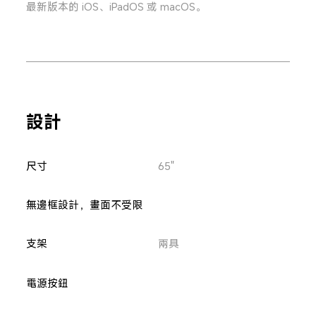
最新版本的 iOS、iPadOS 或 macOS。
設計
尺寸
65"
無邊框設計，畫面不受限
支架
兩具
電源按鈕