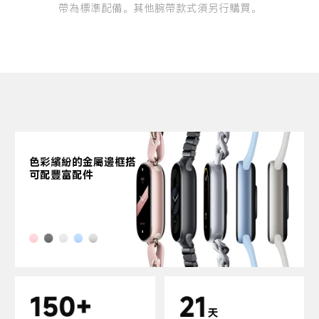
帶為標準配備。其他腕帶款式須另行購買。
色彩繽紛的金屬邊框搭

可配豐富配件
天