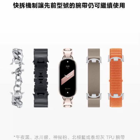
快拆機制讓先前型號的腕帶仍可繼續使用
*午夜黑、冰川銀、神秘粉、北極藍或泰坦灰 TPU 腕帶