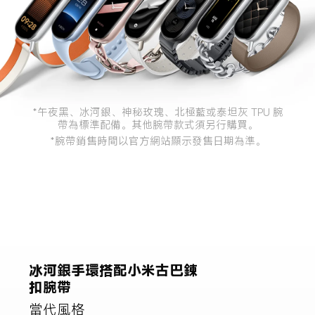
*午夜黑、冰河銀、神秘玫瑰、北極藍或泰坦灰 TPU 腕
帶為標準配備。其他腕帶款式須另行購買。
*腕帶銷售時間以官方網站顯示發售日期為準。
神秘玫瑰手環搭配日出橘小
米編織腕帶
充滿活力能量