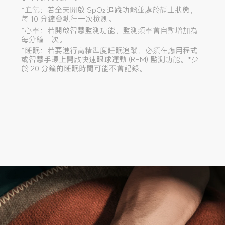
*血氧：若全天開啟 SpO₂ 追蹤功能並處於靜止狀態，
每 10 分鐘會執行一次檢測。
*心率：若開啟智慧監測功能，監測頻率會自動增加為
每分鐘一次。
*睡眠：若要進行高精準度睡眠追蹤，必須在應用程式
或智慧手環上開啟快速眼球運動 (REM) 監測功能。*少
於 20 分鐘的睡眠時間可能不會記錄。