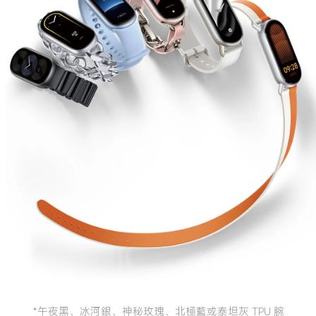
*午夜黑、冰河銀、神秘玫瑰、北極藍或泰坦灰 TPU 腕