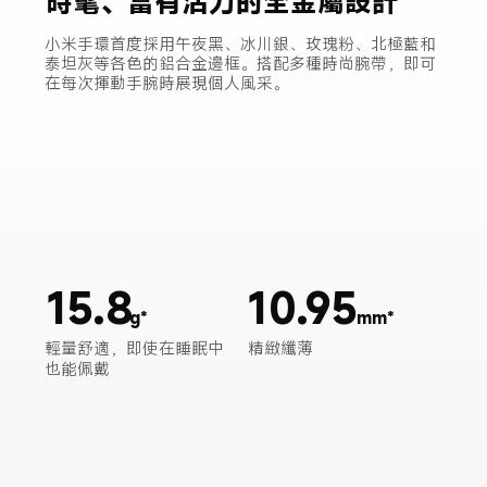
時髦、富有活力的全金屬設計
小米手環首度採用午夜黑、冰川銀、玫瑰粉、北極藍和
泰坦灰等各色的鋁合金邊框。搭配多種時尚腕帶，即可
在每次揮動手腕時展現個人風采。
15.8
10.95
mm*
g*
輕量舒適，即使在睡眠中
精緻纖薄
也能佩戴