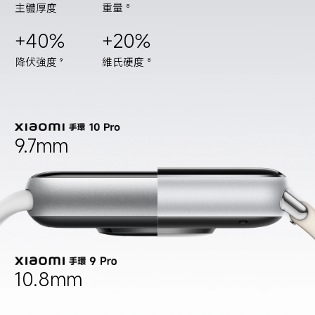
主體厚度
重量
8
+40%
+20%
降伏強度
維氏硬度
9
8
9.7mm
10.8mm