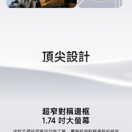
頂尖設計
超窄對稱邊框
1.74 吋大螢幕
這款手環採用真空封裝工藝，實現超窄對稱邊框和極高