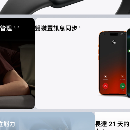
康管理
雙裝置訊息同步
2、3
4
定位能力
長達 21 