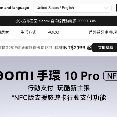
on and language
United States / English
小米宣布召回 Xiaomi 自帶缐行動電源 20000 33W
慧居家
生活方式
POCO
戶外藍牙喇叭6
NT$2,199 起
評價(195)
F碼通道
悠遊卡功能啟用說明
立即購買
aomi 手環 10 Pro 
NF
行動支付  玩酷新主張

*NFC版支援悠遊卡行動支付功能