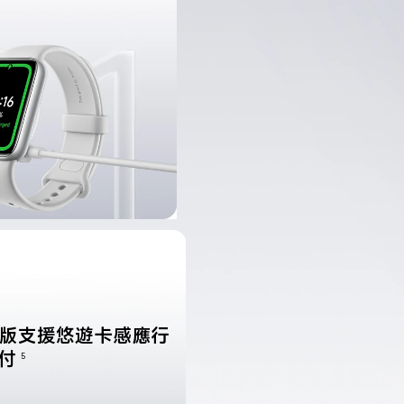
C版支援悠遊卡感應行
付
5