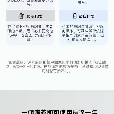
速的風扇，也會產生更多噪
噪音。
音。
較高耗能
較低耗能
為了讓 HEPA 濾網釋出更乾
小米的濾網具備較低密度
淨的空氣，馬達必須更高速
的纖維，可釋放與傳統濾
運轉，也會因此增加耗電
網相同的潔淨空氣量，但
量。
耗電量大幅降低。
免責聲明：濾料的效能經中國家用電器檢測所檢測 (報告編
號：WCv-21-40119)。由於濾料的技術規格，測試環境與參數
可能會有所不同。
一個濾芯即可使用長達一年
