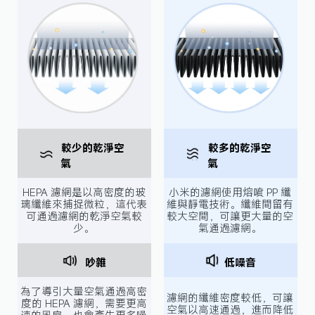
較少的乾淨空
較多的乾淨空
氣
氣
HEPA 濾網是以高密度的玻
小米的濾網使用熔噴 PP 纖
璃纖維來捕捉微粒，這代表
維與靜電技術。纖維間留有
可通過濾網的乾淨空氣較
較大空間，可讓更大量的空
少。
氣通過濾網。
吵雜
低噪音
為了導引大量空氣通過高密
濾網的纖維密度較低，可讓
度的 HEPA 濾網，需要更高
空氣以高速通過，進而降低