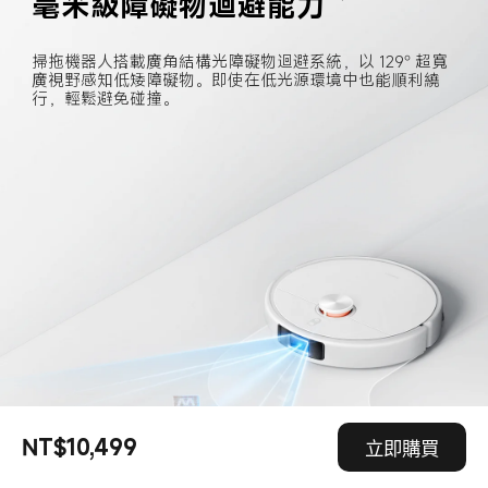
毫米級障礙物迴避能力
掃拖機器人搭載廣角結構光障礙物迴避系統，以 129° 超寬
廣視野感知低矮障礙物。即使在低光源環境中也能順利繞
行，輕鬆避免碰撞。
NT$10,499
立即購買