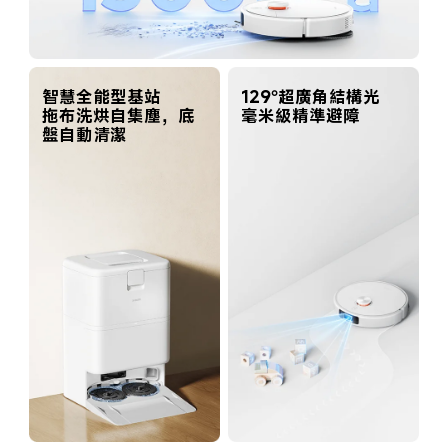
智慧全能型基站

129°超廣角結構光

拖布洗烘自集塵，底
毫米級精準避障
盤自動清潔