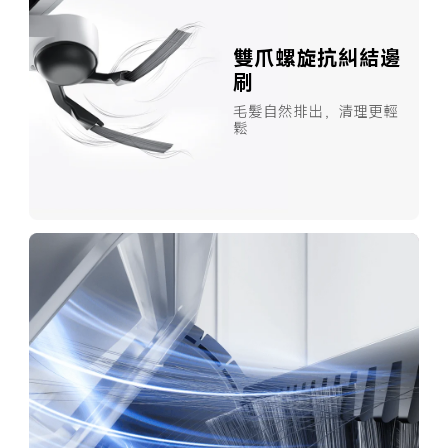
雙爪螺旋抗糾結邊
刷
毛髮自然排出，清理更輕
鬆