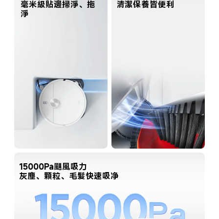
毫米級貼邊掃淨、拖
淨
15000Pa颶風吸力

灰塵、顆粒、毛髮快速吸净