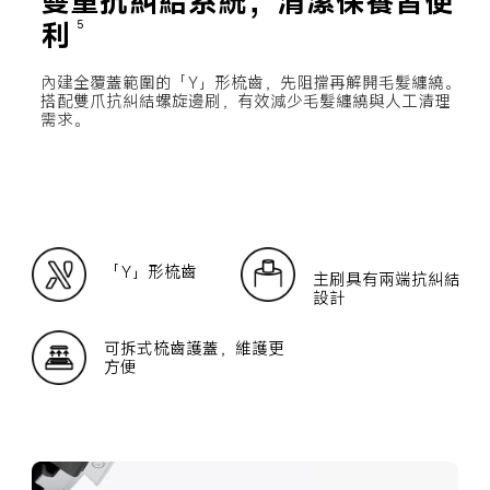
雙重抗糾結系統，清潔保養皆便
利
5
內建全覆蓋範圍的「Y」形梳齒，先阻擋再解開毛髮纏繞。
搭配雙爪抗糾結螺旋邊刷，有效減少毛髮纏繞與人工清理
需求。
「Y」形梳齒
主刷具有兩端抗糾結
設計
可拆式梳齒護蓋，維護更
方便