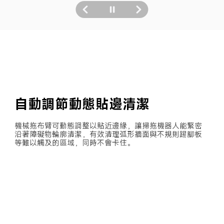
自動調節動態貼邊清潔
機械拖布臂可動態調整以貼近邊緣，讓掃拖機器人能緊密
沿著障礙物輪廓清潔，有效清理弧形牆面與不規則踢腳板
等難以觸及的區域，同時不會卡住。