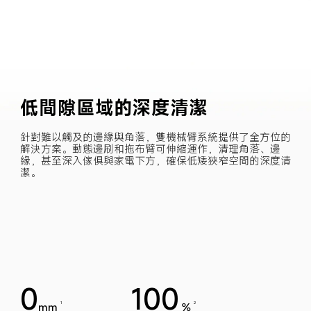
低間隙區域的深度清潔
針對難以觸及的邊緣與角落，雙機械臂系統提供了全方位的
解決方案。動態邊刷和拖布臂可伸縮運作，清理角落、邊
緣，甚至深入傢俱與家電下方，確保低矮狹窄空間的深度清
潔。
0
100
mm
%
1
2