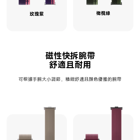
橄欖綠
玫瑰紫
磁性快拆腕帶