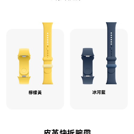
冰河藍
檸檬黃
皮革快拆腕帶