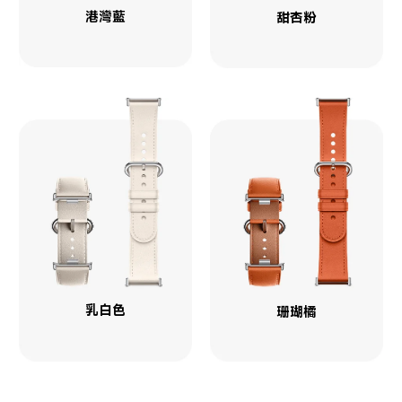
港灣藍
乳白色
珊瑚橘