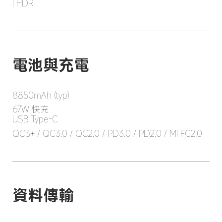
| HDR
電池與充電
8850mAh (typ)
67W 快充

USB Type-C
QC3+ / QC3.0 / QC2.0 / PD3.0 / PD2.0 / MI FC2.0