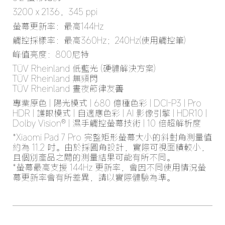
3200 x 2136，345 ppi
螢幕更新率：最高144Hz
觸控採樣率：最高360Hz；240Hz(使用觸控筆)
峰值亮度：800尼特
TÜV Rheinland 低藍光 (硬體解決方案)

TÜV Rheinland 無頻閃

TÜV Rheinland 晝夜節律友善
專業原色 | 陽光模式 | 680 億種色彩 | DCI-P3 | Pro 
HDR | 護眼模式 | 自適應色彩 | AI 影像引擎 | HDR10 | 
Dolby Vision® | 濕手觸控螢幕技術 | 10 倍超解析度
*Xiaomi Pad 7 Pro 完整矩形螢幕大小的斜對角測量值
約為 11.2 吋。由於採圓角設計，實際可視面積較小，
且個別產品之間的測量結果可能有所不同。

*螢幕最高支援 144Hz 更新率，會因不同使用情況螢
幕更新率會有所差異，請以實際體驗為準。