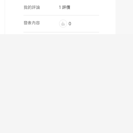
我的評論
1 評價
發表內容
0
最新評價
Xiaomi 智慧顯示器
Max 86 型 黑色
*
活躍自
隱藏
我的評論
隱藏