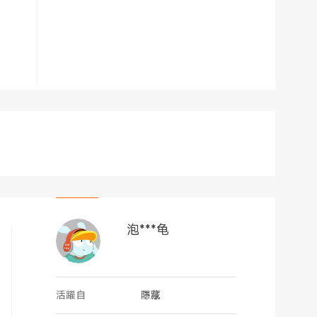
泡***龟
活躍自
隱藏