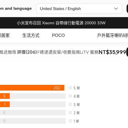
on and language
United States / English
小米宣布召回 Xiaomi 自帶缐行動電源 20000 33W
慧居家
生活方式
POCO
戶外藍牙喇叭6
NT$35,999
概述
規格
評價(206)
F碼通道
安裝/收費指南
LiTV 服務
202
5
星
3
4
星
1
3
星
0
2
星
0
1
星