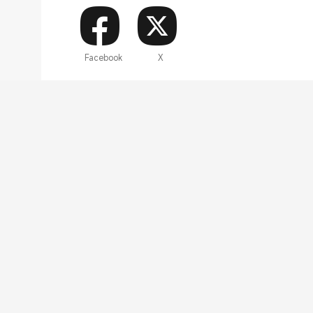
Facebook
X
Xiaomi 智慧顯示器 Max 86 型 黑色
畫面漂亮，螢幕寬大視覺享受，老人小孩都開心