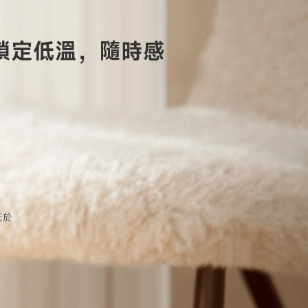
時鎖定低溫，隨時感
於 