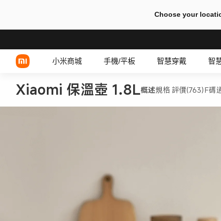
Choose your locati
小米商城
手機/平板
智慧穿戴
智
Xiaomi 保溫壺 1.8L
概述
規格
評價(763)
F碼
Xiaomi 系列
有線耳機
REDMI 系列
TWS 耳機
POCO 系列