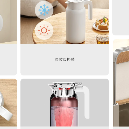
長效溫控鎖