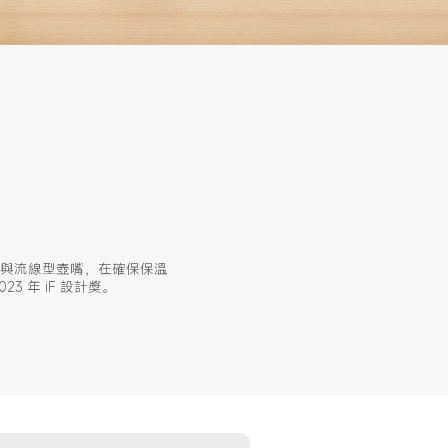
與流線型壺嘴，在確保保溫
 年 iF 設計獎。