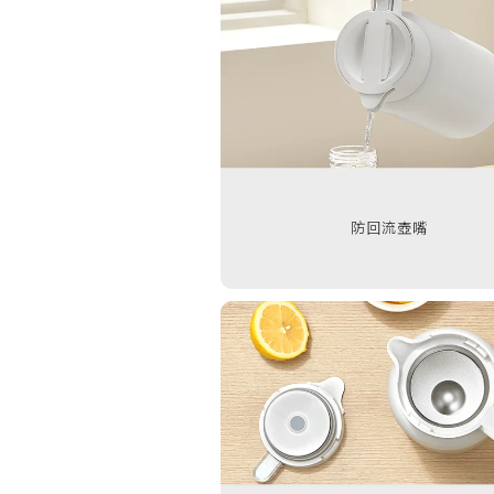
防回流壺嘴