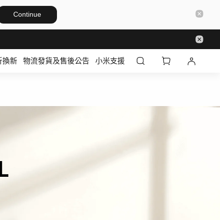
Continue
折換新
物流發貨及售後公告
小米支援
Xiaomi 保溫壺 1.8L	