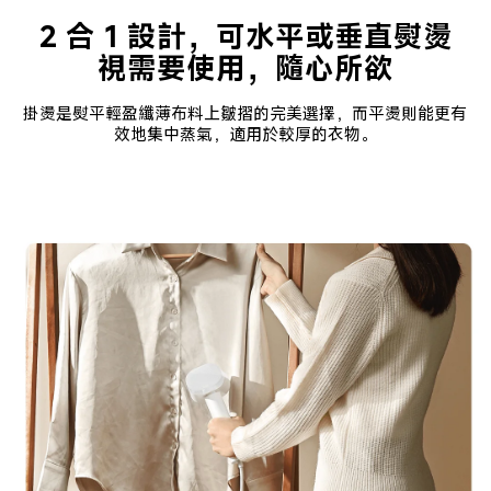
視需要使用，隨心所欲
掛燙是熨平輕盈纖薄布料上皺摺的完美選擇，而平燙則能更有
效地集中蒸氣，適用於較厚的衣物。