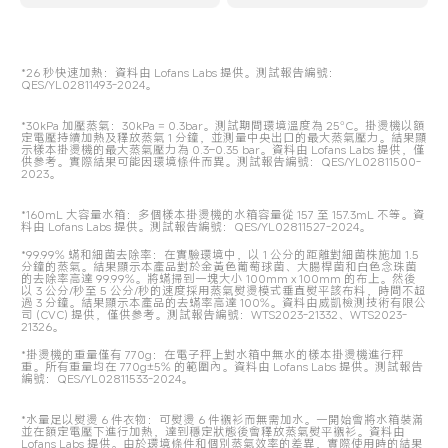
*26 秒快速加熱：資料由 Lofans Labs 提供。測試報告編號：
QES/YL02811493-2024。
*30kPa 加壓蒸氣：30kPa = 0.3bar。測試期間環境溫度為 25°C。掛燙機以額
定電壓持續加熱及釋放蒸氣 1 分鐘，並測量中央出口的最大蒸氣壓力。結果顯
示樣本掛燙機的最大蒸氣壓力為 0.3–0.35 bar。資料由 Lofans Labs 提供，僅
供參考。實際結果可能因環境條件而異。測試報告編號：QES/YL02811500-
2023。
*160mL 大容量水箱：多個樣本掛燙機的水箱容量從 157 至 157.3mL 不等。資
料由 Lofans Labs 提供。測試報告編號：QES/YL02811527-2024。
*99.99% 蟎和細菌去除率：在實驗環境中，以 1 公分的距離對細菌株施加 1.5 
分鐘的蒸氣。結果顯示本產品對於金黃色葡萄球菌、大腸桿菌和白色念珠菌
的去除率高達 99.99%。將蟎掃到一塊大小 100mm x 100mm 的布上。然後
以 3 公分/秒至 5 公分/秒的速度採用蒸氣熨燙模式垂直熨平該布料，時間不超
過 3 分鐘。結果顯示本產品的去蟎率高達 100%。資料由威凱檢測技術有限公
司 (CVC) 提供，僅供參考。測試報告編號：WTS2023-21332、WTS2023-
21326。
*掛燙機的重量僅有 770g：在電子秤上對水箱中無水的樣本掛燙機進行秤
重。所有重量均在 770g±5% 的範圍內。資料由 Lofans Labs 提供。測試報告
編號：QES/YL02811533-2024。
*水量足以熨燙 6 件衣物：可熨燙 6 件襯衫而無需加水。一開始會將水箱裝滿
並在額定電壓下進行加熱，達到穩定狀態後會釋放蒸氣熨平襯衫。資料由 
Lofans Labs 提供。由於環境條件和個別蒸氣效率的差異，實際使用時的結果