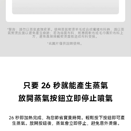
*警告：請勿以蒸氣處理皮革。使用蒸氣熨燙羊毛或合成纖維布料時，請以蒸
氣熨燙反面以避免產生痕跡；若為絲質布料，則應將軟布或毛巾置於布料上
方，避免直接接觸熨燙面板造成布料受損。
*此圖片僅供說明使用。
放開蒸氣按鈕立即停止噴氣
26 秒即加熱完成，為您節省寶貴時間。輕鬆按下按鈕即可產
生蒸氣。放開按鈕後，蒸氣會立即停止，避免意外燙傷。