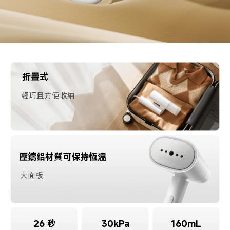
折疊式
輕巧且方便收納
壓鑄鋁材質可保持恆溫
大面板
26 秒
30kPa
160mL