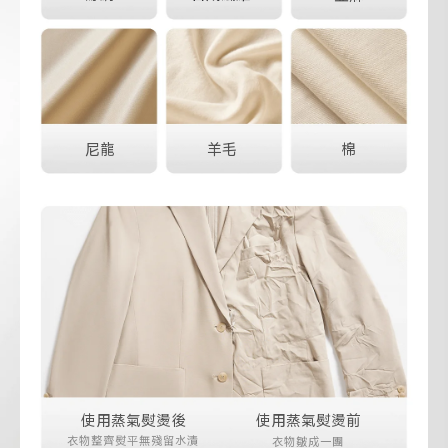
尼龍
羊毛
棉
使用蒸氣熨燙後
使用蒸氣熨燙前
衣物整齊熨平無殘留水漬
衣物皺成一團