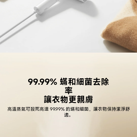
99.99% 蟎和細菌去除
讓衣物更親膚
高溫蒸氣可殺死高達 99.99% 的蟎和細菌，讓衣物保持潔淨舒
適。